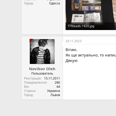
Город
Одесса
f7f6eads-1920.jpg
281.2 КБ · Перегляди: 26
20.11.2023
Вітаю.
Як ще актуально, то напиш
Дякую
Novikov Oleh
Пользователь
Реєстрація
15.11.2011
Повідомлення
286
Вік
44
Страна
Украина
Город
Львов