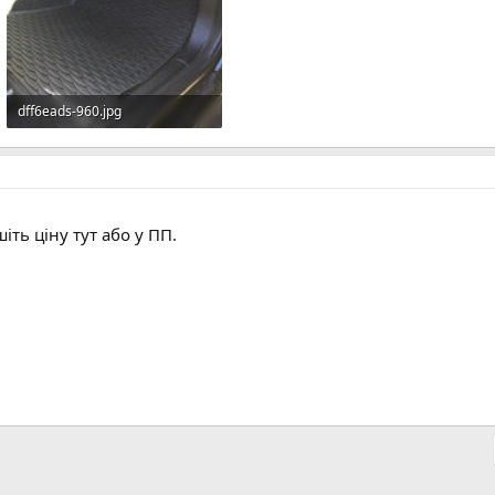
dff6eads-960.jpg
83.1 КБ · Перегляди: 26
іть ціну тут або у ПП.