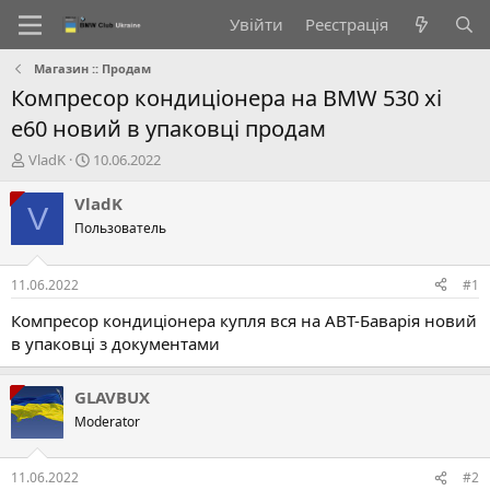
Увійти
Реєстрація
Магазин :: Продам
Компресор кондиціонера на BMW 530 xi
e60 новий в упаковці продам
А
Д
VladK
10.06.2022
в
а
т
т
VladK
V
о
а
Пользователь
р
с
т
т
е
в
11.06.2022
#1
м
о
и
р
Компресор кондиціонера купля вся на АВТ-Баварія новий
е
в упаковці з документами
н
н
я
GLAVBUX
Moderator
11.06.2022
#2