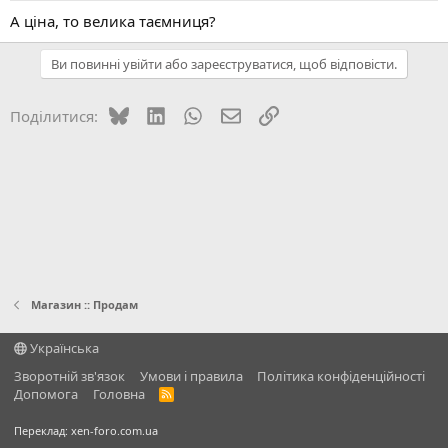
А ціна, то велика таємниця?
Ви повинні увійти або зареєструватися, щоб відповісти.
Bluesky
LinkedIn
WhatsApp
E-mail
Посилання
Поділитися:
Магазин :: Продам
Українська
Зворотній зв'язок
Умови і правила
Політика конфіденційності
Дoпoмoга
Головна
R
S
S
Переклад:
xen-foro.com.ua