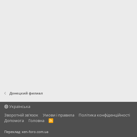
Донецкий филиал
Українська
Зворотній зв'язок
Умови і правила
Політика конфіденційності
Дoпoмoга
Головна
R
S
S
Переклад:
xen-foro.com.ua