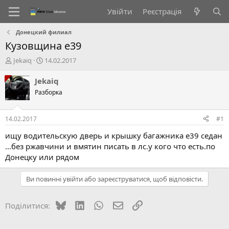
Увійти
Реєстрація
Донецкий филиал
Кузовщина е39
А
Д
Jekaiq
14.02.2017
в
а
т
т
Jekaiq
о
а
Разборка
р
с
т
т
е
в
14.02.2017
#1
м
о
и
р
ищу водительскую дверь и крышку багажника е39 седан
е
...без ржавчини и вмятин писать в лс.у кого что есть.по
н
Донецку или рядом
н
я
Ви повинні увійти або зареєструватися, щоб відповісти.
Bluesky
LinkedIn
WhatsApp
E-mail
Посилання
Поділитися: