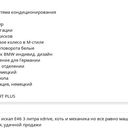
истема кондиционирования
ер
игации
дисков
ое колесо в M-стиле
 поворота белые
ск BMW индивид. дизайн
ение для Германии
м отделении
емецкий
ропа
ация, немецкий
T PLUS
 искал Е46 3 литра xdrive, хоть и механика но все равно ма
я, удачной продажи