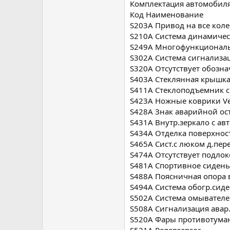
Комплектация автомобил
Код Наименование
S203A Привод на все коле
S210A Система динамичес
S249A Многофункциональ
S302A Система сигнализа
S320A Отсутствует обозн
S403A Стеклянная крышка
S411A Стеклоподъемник с
S423A Ножные коврики Ve
S428A Знак аварийной ос
S431A Внутр.зеркало с а
S434A Отделка поверхнос
S465A Сист.с люком д.пе
S474A Отсутствует подло
S481A Спортивное сидень
S488A Поясничная опора в
S494A Система обогр.сиде
S502A Система омывателе
S508A Сигнализация авар.
S520A Фары противотума
S521A Regensensor