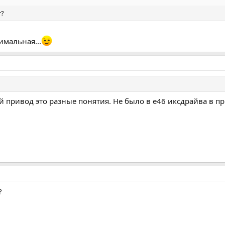
т?
имальная...
 привод это разные понятия. Не было в е46 иксдрайва в п
?