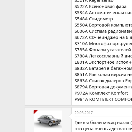
S522A Ксеноновая фара
S534A Автоматическая с
S548A Спидометр
S550A Бортовой компьют
S606A Система радионав
S672A CD-чейнджер на 6 
S710A Многоф.спорт.рулев
S785A Фонари указателей
S788A Легкосплавный ди
L801A Экспортное исполн
S832A Батарея в багажно
S851A Языковая версия н
S863A Список дилеров Ев
S879A Бортовая документ
P972A Комплект Komfort
P981A КОМПЛЕКТ COMFOR
20.03.2017
Где вы были месяц назад (
что цена очень адекватна