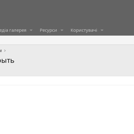
діа галерея
Ресурси
Користувачі
м
рыть