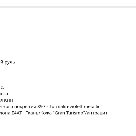
й руль
с.
леса
ая КПП
ого покрытия 897 - Turmalin-violett metallic
лона E4AT - Ткань/Кожа "Gran Turismo"/антрацит