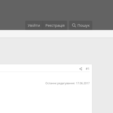
Увійти
Реєстрація
Пошук
#1
Останнє редагування:
17.06.2017