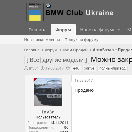
Головна
Форум
Нове на форумі
Ме
Нові повідомлення
Пошук по форуму
Головна
Форум
Купи-Продай
АвтоБазар :: Прода
Можно зак
[ Все|другие модели ]
А
Д
Т
Inv3r
19.03.2017
e46
xdrive
полныйпривод
в
а
е
т
т
г
19.03.2017
о
а
и
р
с
Продано
т
т
е
в
м
о
и
р
Inv3r
е
Пользователь
н
Реєстрація
14.11.2011
н
Повідомлення
96
я