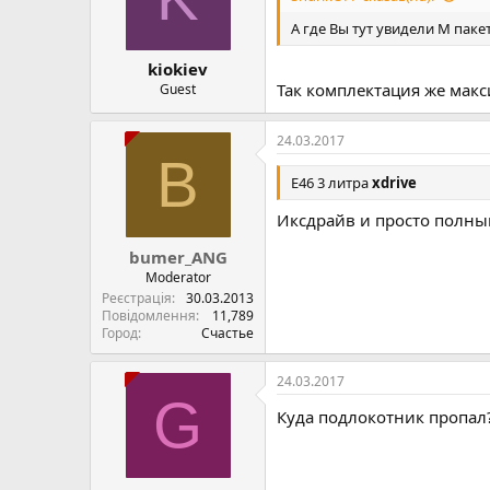
A где Вы тут увидели М паке
kiokiev
Так комплектация же макс
Guest
24.03.2017
B
Е46 3 литра
xdrive
Иксдрайв и просто полный
bumer_ANG
Moderator
Реєстрація
30.03.2013
Повідомлення
11,789
Город
Счастье
24.03.2017
G
Куда подлокотник пропал