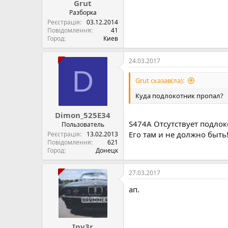
Grut
Разборка
Реєстрація
03.12.2014
Повідомлення
41
Город
Киев
24.03.2017
D
Grut сказав(ла):
Куда подлокотник пропал?
Dimon_525E34
S474A Отсутствует подло
Пользователь
Его там и не должно быть
Реєстрація
13.02.2013
Повідомлення
621
Город
Донецк
27.03.2017
ап.
Inv3r