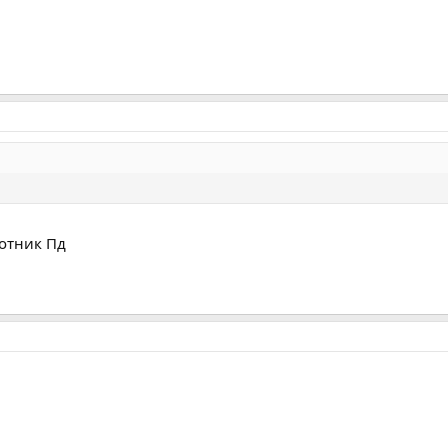
котник Пд
!