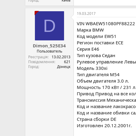
Город
Киев
19.03.2017
D
VIN WBAEW51080PF88222
Марка BMW
Код модели EW51
Регион поставки ECE
Dimon_525E34
Серия E46
Пользователь
Тип кузова Седан
Реєстрація
13.02.2013
Рулевое управление Левы
Повідомлення
621
Город
Донецк
Модель 330xi
Тип двигателя M54
Объем двигателя 3.0 л.
Мощность 170 кВт / 231 л.
Привод Привод на все ко
Трансмиссия Механическ
Код и название лакокрасочн
Код и название обивки са
Страна сборки DE
Изготовлен 20.12.2001г.