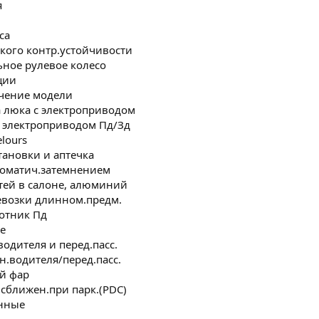
я
са
кого контр.устойчивости
ное рулевое колесо
ции
ачение модели
 люка с электроприводом
 электроприводом Пд/Зд
lours
тановки и аптечка
втоматич.затемнением
тей в салоне, алюминий
ревозки длинном.предм.
котник Пд
е
одителя и перед.пасс.
н.водителя/перед.пасс.
й фар
сближен.при парк.(PDC)
нные