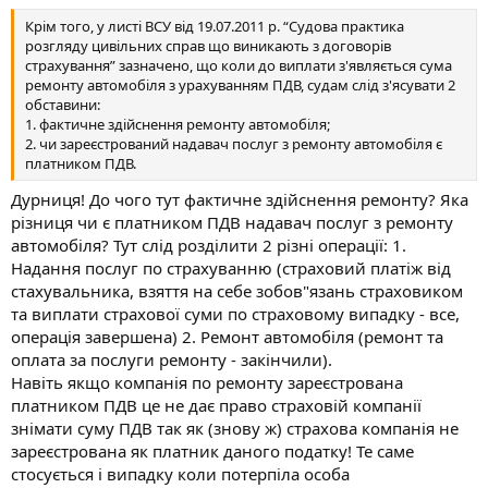
Крім того, у листі ВСУ від 19.07.2011 р. “Судова практика
розгляду цивільних справ що виникають з договорів
страхування” зазначено, що коли до виплати з'являється сума
ремонту автомобіля з урахуванням ПДВ, судам слід з'ясувати 2
обставини:
1. фактичне здійснення ремонту автомобіля;
2. чи зареєстрований надавач послуг з ремонту автомобіля є
платником ПДВ.
Дурниця! До чого тут фактичне здійснення ремонту? Яка
різниця чи є платником ПДВ надавач послуг з ремонту
автомобіля? Тут слід розділити 2 різні операції: 1.
Надання послуг по страхуванню (страховий платіж від
стахувальника, взяття на себе зобов"язань страховиком
та виплати страхової суми по страховому випадку - все,
операція завершена) 2. Ремонт автомобіля (ремонт та
оплата за послуги ремонту - закінчили).
Навіть якщо компанія по ремонту зареєстрована
платником ПДВ це не дає право страховій компанії
знімати суму ПДВ так як (знову ж) страхова компанія не
зареєстрована як платник даного податку! Те саме
стосується і випадку коли потерпіла особа