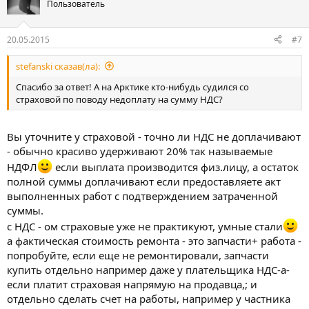
Пользователь
20.05.2015
#7
stefanski сказав(ла):
Спасибо за ответ! А на Арктике кто-нибудь судился со
страховой по поводу недоплату на сумму НДС?
Вы уточните у страховой - точно ли НДС не доплачивают
- обычно красиво удерживают 20% так называемые
НДФЛ
если выплата производится физ.лицу, а остаток
полной суммы доплачивают если предоставляете акт
выполненных работ с подтверждением затраченной
суммы.
с НДС - ом страховые уже не практикуют, умные стали
а фактическая стоимость ремонта - это запчасти+ работа -
попробуйте, если еще не ремонтировали, запчасти
купить отдельно например даже у плательщика НДС-а-
если платит страховая напрямую на продавца,; и
отдельно сделать счет на работы, например у частника