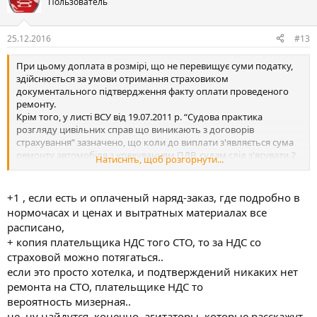
Пользователь
25.12.2016
#13
При цьому доплата в розмірі, що не перевищує суми податку,
здійснюється за умови отримання страховиком
документального підтвердження факту оплати проведеного
ремонту.
Крім того, у листі ВСУ від 19.07.2011 р. “Судова практика
розгляду цивільних справ що виникають з договорів
страхування” зазначено, що коли до виплати з'являється сума
ремонту автомобіля з урахуванням ПДВ, судам слід з'ясувати 2
Натисніть, щоб розгорнути...
обставини:
1. фактичне здійснення ремонту автомобіля;
2. чи зареєстрований надавач послуг з ремонту автомобіля є
+1 , если есть и оплаченый наряд-заказ, где подробно в
платником ПДВ.
нормочасах и ценах и вытратных материалах все
расписано,
+ копия плательщика НДС того СТО, то за НДС со
страховой можно потягаться..
если это просто хотелка, и подтверждений никаких нет
ремонта на СТО, плательщике НДС то
вероятность мизерная..
не, ну найдутся, конечно, агитаторы, которые расскажут,