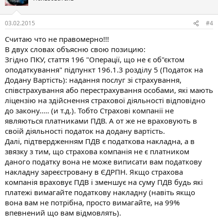
03.02.2015
#4
Считаю что не правомерно!!!
В двух словах объясню свою позицию:
Згідно ПКУ, стаття 196 "Операції, що не є об"єктом
оподаткування" підпункт 196.1.3 розділу 5 (Податок на
Додану Вартість): надання послуг зі страхування,
співстрахування або перестрахування особами, які мають
ліцензію на здійснення страхової діяльності відповідно
до закону..... (и т.д.). Тобто Страхові компанії не
являються платниками ПДВ. А от же не враховують в
своїй діяльності податок на додану вартість.
Далі, підтвердженням ПДВ є податкова накладна, а в
звязку з тим, що страхова компанія не є платником
даного податку вона не може виписати вам податкову
накладну зареєстровану в ЄДРПН. Якщо страхова
компанія враховує ПДВ і зменшує на суму ПДВ будь які
платежі вимагайте податкову накладну (навіть якщо
вона вам не потрібна, просто вимагайте, на 99%
впевнений що вам відмовлять).