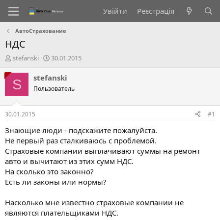
Увійти
Реєстрація
АвтоСтрахование
НДС
А
Д
stefanski
30.01.2015
в
а
т
т
stefanski
S
о
а
Пользователь
р
с
т
т
е
в
30.01.2015
#1
м
о
и
р
Знающие люди - подскажите пожалуйста.
е
Не первый раз сталкиваюсь с проблемой.
н
Страховые компании выплачивают суммы на ремонт
н
авто и вычитают из этих сумм НДС.
я
На сколько это законно?
Есть ли законы или нормы?
Насколько мне известно страховые компании не
являются плательщиками НДС.