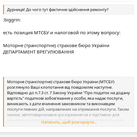
Дурниця! До чого тут фактичне здійснення ремонту?
:biggrin:
есть позиция МТСБУ и налоговой по этому вопросу:
Моторне (транспортне) страхове бюро України
ДЕПАРТАМЕНТ ВРЕГУЛЮВАННЯ
Моторне (транспортне) страхове бюро України (МТСБУ)
розглянуло Ваші клопотання від повідомляє наступне.
Відповідно до п.7.3 ст. 7 Закону України "Про податок на додану
вартість" податкові зобов'язання у особи, яка надає послуги,
виникають з дати вчинення замовником та виконавцем
послуги певних дій, направлених на отримання послуги. Таким
чином, автотоварознавче дослідження не є підставою для
виникнення податкових зобов'язань з надання послуг щодо
Натисніть, щоб розгорнути...
проведення відновлювального ремонту пошкодженого
транспортного засобу. Зазначенні зобов'язання можуть
виникнути лише внаслідок фактичного надання послуги з