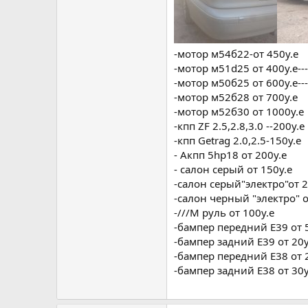
-мотор м54б22-от 450у.е
-мотор м51d25 от 400у.е--
-мотор м50б25 от 600у.е--
-мотор м52б28 от 700у.е
-мотор м52б30 от 1000у.е
-кпп ZF 2.5,2.8,3.0 --200у.е
-кпп Getrag 2.0,2.5-150у.е
- Акпп 5hp18 от 200у.е
- салон серый от 150у.е
-салон серый"электро"от 2
-салон черный "электро" о
-///М руль от 100у.е
-бампер передний Е39 от 5
-бампер задний Е39 от 20у
-бампер передний Е38 от 
-бампер задний Е38 от 30у