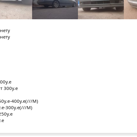
-нету
-нету
00у.е
т 300у.е
0у.е-400у.е(///М)
.е-300у.е(///М)
250у.е
.е