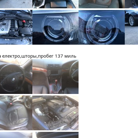
а електро,шторы,пробег 137 миль