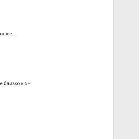
ошее....
е близко к 5+