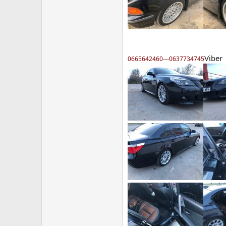
Viber
0665642460---0637734745