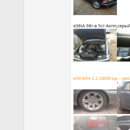
е38iA 98г.в 5ст Акпп,сер
е39 м54 2.2 2000год ---ре