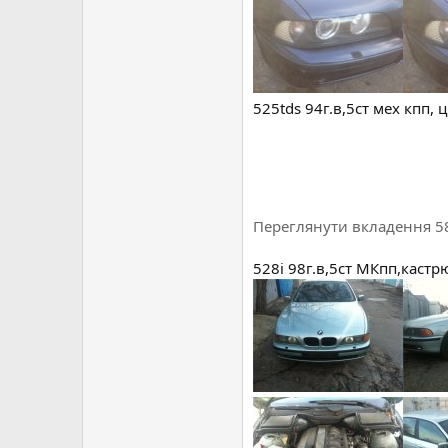
525tds 94г.в,5ст мех кпп,
Переглянути вкладення 5
528i 98г.в,5ст МКпп,каст