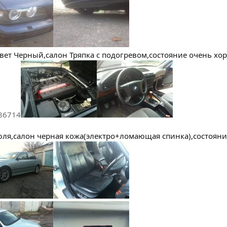
 цвет Черный,салон Тряпка с подогревом,состояние очень хор
86714
рюля,салон черная кожа(электро+ломающая спинка),состояни