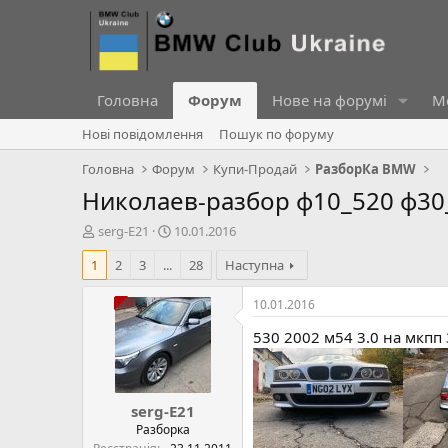
Головна
Форум
Нове на форумі
Ме
Нові повідомлення
Пошук по форуму
Головна
Форум
Купи-Продай
РазборКа BMW
Николаев-разбор ф10_520 ф30
А
Д
serg-E21
10.01.2016
в
а
1
2
3
...
28
Наступна
т
т
о
а
р
с
10.01.2016
т
т
530 2002 м54 3.0 на мкпп 
е
в
м
о
и
р
е
serg-E21
н
н
Разборка
я