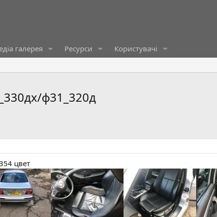
діа галерея
Ресурси
Користувачі
_330дх/ф31_320д
354 цвет