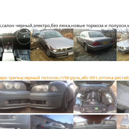
ый,салон черный,электро,без люка,новые тормоза и полуоси
каро тряпка,черный потолок,///М-руль,абс-001,оптика реста