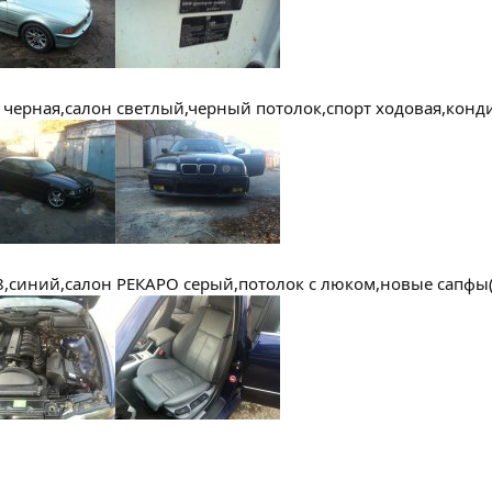
п, черная,салон светлый,черный потолок,спорт ходовая,конд
18,синий,салон РЕКАРО серый,потолок с люком,новые сапфы