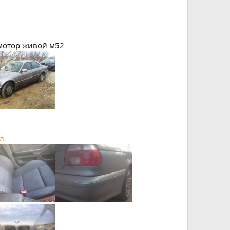
,мотор живой м52
йл