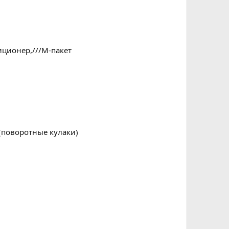
иционер,///М-пакет
(поворотные кулаки)