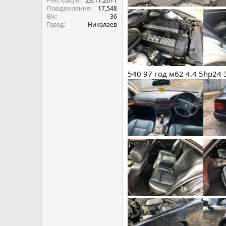
Реєстрація
23.11.2011
Повідомлення
17,548
Вік
36
Город
Николаев
540 97 год м62 4.4 5hp24 