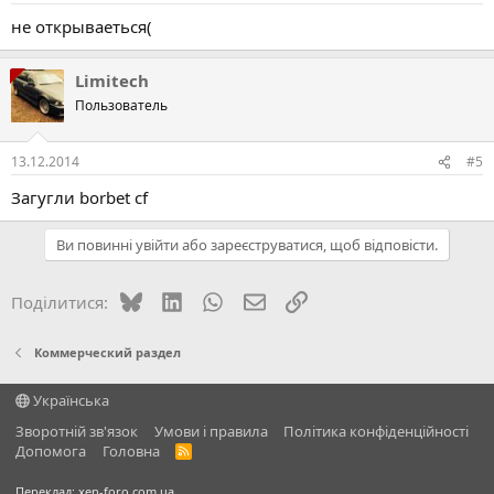
не открываеться(
Limitech
Пользователь
13.12.2014
#5
Загугли borbet cf
Ви повинні увійти або зареєструватися, щоб відповісти.
Bluesky
LinkedIn
WhatsApp
E-mail
Посилання
Поділитися:
Коммерческий раздел
Українська
Зворотній зв'язок
Умови і правила
Політика конфіденційності
Дoпoмoга
Головна
R
S
S
Переклад:
xen-foro.com.ua