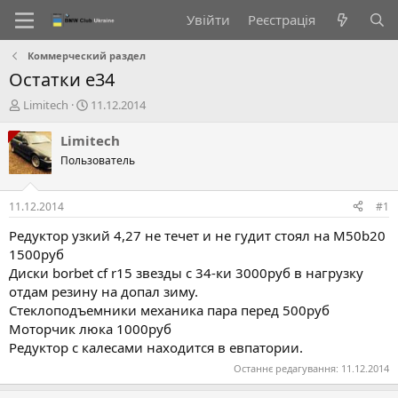
Увійти
Реєстрація
Коммерческий раздел
Остатки е34
А
Д
Limitech
11.12.2014
в
а
т
т
Limitech
о
а
Пользователь
р
с
т
т
е
в
11.12.2014
#1
м
о
и
р
Редуктор узкий 4,27 не течет и не гудит стоял на М50b20
е
1500руб
н
Диски borbet cf r15 звезды с 34-ки 3000руб в нагрузку
н
отдам резину на допал зиму.
я
Стеклоподъемники механика пара перед 500руб
Моторчик люка 1000руб
Редуктор с калесами находится в евпатории.
Останнє редагування:
11.12.2014