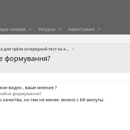
діа галерея
Ресурси
Користувачі
Лавочка для трёпа (очередной тест на адекватность)
е формування?
кое видео , ваше мнение ?
ройне формування?
о качества, но тем не менее. можно с 6й минуты.