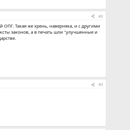
#2
 ОПГ. Такая же хрень, наверняка, и с другими
ксты законов, а в печать шли "улучшенные и
арстве.
#3