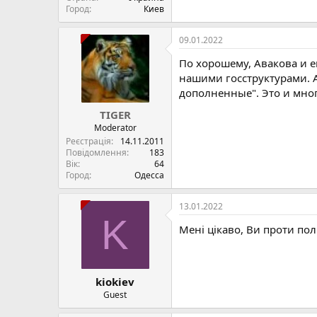
Город
Киев
09.01.2022
По хорошему, Авакова и е
нашими госструктурами. А
дополненные". Это и мног
TIGER
Moderator
Реєстрація
14.11.2011
Повідомлення
183
Вік
64
Город
Одесса
13.01.2022
K
Мені цікаво, Ви проти полі
kiokiev
Guest