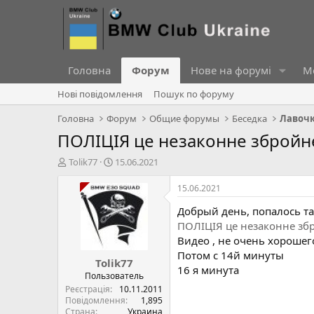
Головна
Форум
Нове на форумі
Ме
Нові повідомлення
Пошук по форуму
Головна
Форум
Общие форумы
Беседка
ПОЛІЦІЯ це незаконне збройн
А
Д
Tolik77
15.06.2021
в
а
т
т
15.06.2021
о
а
Добрый день, попалось та
р
с
т
т
ПОЛІЦІЯ це незаконне зб
е
в
Видео , не очень хорошег
м
о
Потом с 14й минуты
Tolik77
и
р
16 я минута
е
Пользователь
н
Реєстрація
10.11.2011
н
Повідомлення
1,895
Страна
Украина
я