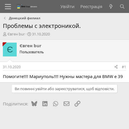
Увійти
Реєстрація
Донецкий филиал
Проблемы с электроникой.
А
Д
Євген bur
31.10.2020
в
а
т
т
Євген bur
Є
о
а
Пользователь
р
с
т
т
е
в
31.10.2020
#1
м
о
и
р
Помогите!!!! Мариуполь!!!! Нужны мастера для BMW e 39
е
н
Ви повинні увійти або зареєструватися, щоб відповісти.
н
я
Bluesky
LinkedIn
WhatsApp
E-mail
Посилання
Поділитися: