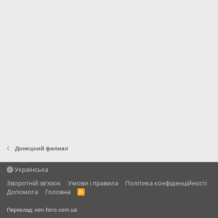
Донецкий филиал
Українська
Зворотній зв'язок
Умови і правила
Політика конфіденційності
Дoпoмoга
Головна
R
S
S
Переклад:
xen-foro.com.ua