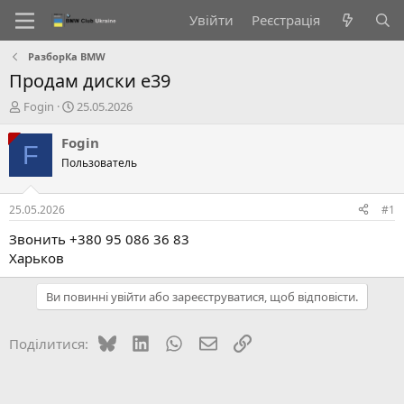
Увійти
Реєстрація
РазборКа BMW
Продам диски е39
А
Д
Fogin
25.05.2026
в
а
т
т
Fogin
F
о
а
Пользователь
р
с
т
т
е
в
25.05.2026
#1
м
о
и
р
Звонить +380 95 086 36 83
е
Харьков
н
н
Ви повинні увійти або зареєструватися, щоб відповісти.
я
Bluesky
LinkedIn
WhatsApp
E-mail
Посилання
Поділитися: