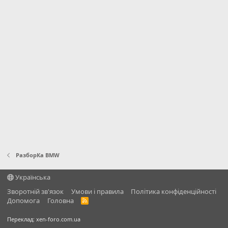
РазборКа BMW
Українська
Зворотній зв'язок
Умови і правила
Політика конфіденційності
Дoпoмoга
Головна
R
S
S
Переклад:
xen-foro.com.ua