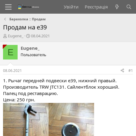
Увійти
Реєстрація
Барахолка :: Продам
Продам на e39
А
Д
Eugene_
08.04.2021
в
а
т
т
Eugene_
E
о
а
Пользователь
р
с
т
т
е
в
08.06.2021
#1
м
о
и
р
1. Рычаг передней подвески е39, нижний правый.
е
Производитель TRW JTC131. Сайлентблок хороший.
н
Палец под реставрацию.
н
Цена: 250 грн.
я