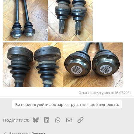
Останнє редагування:
03.07.2021
Ви повинні увійти або зареєструватися, щоб відповісти.
Bluesky
LinkedIn
WhatsApp
E-mail
Посилання
Поділитися:
Барахолка :: Продам