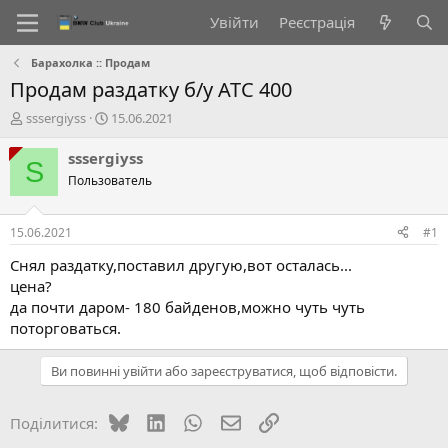
Увійти
Реєстрація
Барахолка :: Продам
Продам раздатку б/у ATC 400
А
Д
sssergiyss
15.06.2021
в
а
т
т
sssergiyss
S
о
а
Пользователь
р
с
т
т
е
в
15.06.2021
#1
м
о
и
р
Снял раздатку,поставил другую,вот осталась...
е
цена?
н
да почти даром- 180 байденов,можно чуть чуть
н
поторговаться.
я
Ви повинні увійти або зареєструватися, щоб відповісти.
Bluesky
LinkedIn
WhatsApp
E-mail
Посилання
Поділитися: