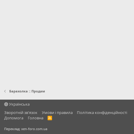
Барахолка :: Продам
Українська
Зворотній зв'язок
Умови і правила
Політика конфіденційності
Дoпoмoга
Головна
R
S
S
Переклад:
xen-foro.com.ua