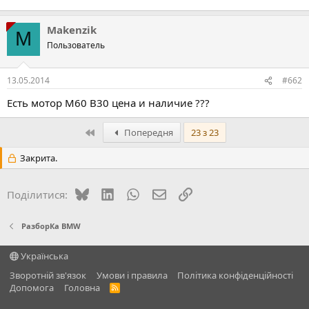
Makenzik
M
Пользователь
13.05.2014
#662
Есть мотор M60 B30 цена и наличие ???
Перший
Попередня
23 з 23
Закрита.
Bluesky
LinkedIn
WhatsApp
E-mail
Посилання
Поділитися:
РазборКа BMW
Українська
Зворотній зв'язок
Умови і правила
Політика конфіденційності
Дoпoмoга
Головна
R
S
S