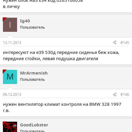
нужен блок ABS E34 код 0265106058
в личку
Ig40
I
Пользователь
12.11.2013
#145
интересуют на е39 530д передние сиденья беж кожа,
передние стойки, левая подушка двигателя
MrArmenish
M
Пользователь
06.12.2013
#146
нужен вентилятор климат контроля на BMW 328 1997
г.в.
GoodLobster
Пользователь