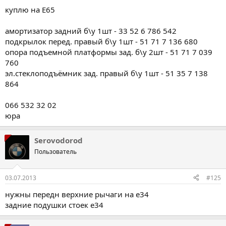
куплю на Е65
амортизатор задний б\у 1шт - 33 52 6 786 542
подкрылок перед. правый б\у 1шт - 51 71 7 136 680
опора подъемной платформы зад. б\у 2шт - 51 71 7 039
760
эл.стеклоподъёмник зад. правый б\у 1шт - 51 35 7 138
864
066 532 32 02
юра
Serovodorod
Пользователь
03.07.2013
#125
нужны передн верхние рычаги на е34
задние подушки стоек е34