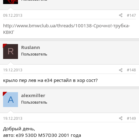
09.12.2013
#147
http://www.bmwclub.ua/threads/100138-Срочно!-трубка-
КВКГ
Ruslann
R
Пользователь
19.12.2013
#148
крыло пер лев на е34 рестайл в хор сост?
alexmiller
A
Пользователь
19.12.2013
#149
Добрый день,
авто: е39 530D M57D30 2001 года