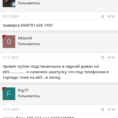
Пользователь
10.11.2013
#142
траверса 6МКПП е38 740?
003e30
0
Пользователь
11.11.2013
#143
привет куплю подстаканныки в задний диван на
е65............... и нижнюю шкатулку что под телефоном в
торпедо тоже на е65 ..в личку
frg77
F
Пользователь
11.11.2013
#144