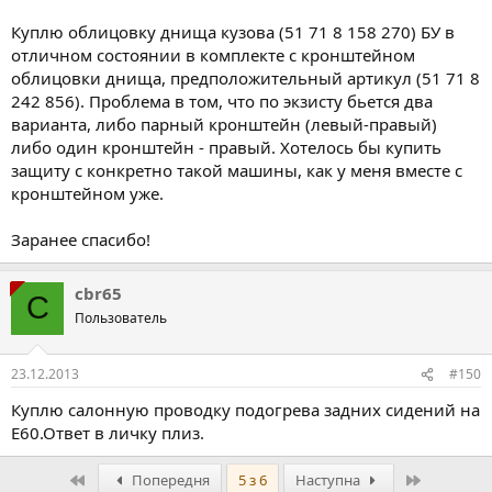
Куплю облицовку днища кузова (51 71 8 158 270) БУ в
отличном состоянии в комплекте с кронштейном
облицовки днища, предположительный артикул (51 71 8
242 856). Проблема в том, что по экзисту бьется два
варианта, либо парный кронштейн (левый-правый)
либо один кронштейн - правый. Хотелось бы купить
защиту с конкретно такой машины, как у меня вместе с
кронштейном уже.
Заранее спасибо!
cbr65
C
Пользователь
23.12.2013
#150
Куплю салонную проводку подогрева задних сидений на
Е60.Ответ в личку плиз.
Перший
Останній
Попередня
5 з 6
Наступна