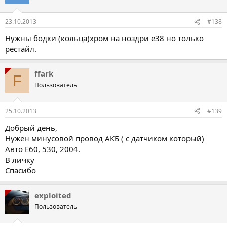
23.10.2013
#138
Нужны бодки (кольца)хром на ноздри е38 но только
рестайл.
ffark
F
Пользователь
25.10.2013
#139
Добрый день,
Нужен минусовой провод АКБ ( с датчиком который)
Авто Е60, 530, 2004.
В личку
Спасибо
exploited
Пользователь