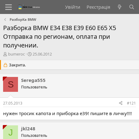
Увійти
Реєстрація
РазборКа BMW
Разборка BMW Е34 E38 E39 E60 E65 X5
Отправка по регионам, оплата при
получении.
А
Д
bumeroc
25.06.2012
в
а
т
Закрита.
т
о
а
р
с
Serega555
т
т
S
е
Пользователь
в
м
о
и
р
27.05.2013
#121
е
н
нужен тросик капота и приборка е39! пишите в личку!!!!
н
я
jkl248
J
Пользователь