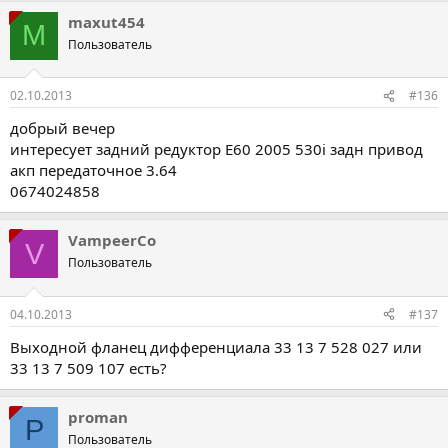
maxut454
M
Пользователь
02.10.2013
#136
добрый вечер
интересует задний редуктор E60 2005 530i задн привод
акп передаточное 3.64
0674024858
VampeerCo
V
Пользователь
04.10.2013
#137
Выходной фланец дифференциала 33 13 7 528 027 или
33 13 7 509 107 есть?
proman
P
Пользователь