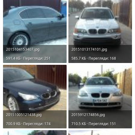
2015104153407.jpg
20151013174101.jpg
591.4 КБ · Перегляди: 251
585.7 КБ · Перегляди: 168
20151005121438.jpg
2015912174856.jpg
700.9 КБ · Перегляди: 174
710.5 КБ · Перегляди: 151