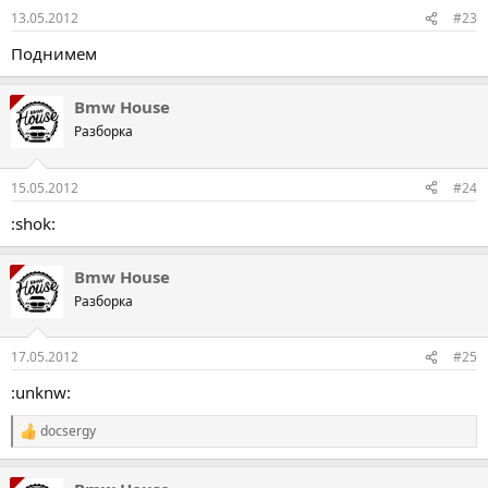
13.05.2012
#23
Поднимем
Bmw House
Разборка
15.05.2012
#24
:shok:
Bmw House
Разборка
17.05.2012
#25
:unknw:
docsergy
Р
е
а