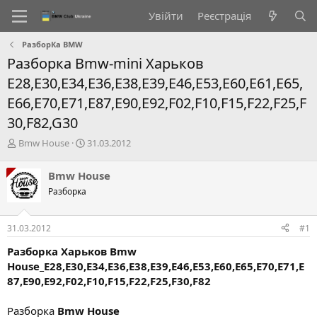
Увійти
Реєстрація
РазборКа BMW
Разборка Bmw-mini Харьков
E28,E30,Е34,E36,Е38,Е39,Е46,Е53,Е60,Е61,Е65,
Е66,Е70,Е71,Е87,E90,Е92,F02,F10,F15,F22,F25,F
30,F82,G30
А
Д
Bmw House
31.03.2012
в
а
т
т
Bmw House
о
а
Разборка
р
с
т
т
е
в
31.03.2012
#1
м
о
и
р
Разборка Харьков Bmw
е
House_E28,Е30,Е34,E36,Е38,Е39,Е46,Е53,Е60,Е65,Е70,Е71,Е
н
87,E90,Е92,F02,F10,F15,F22,F25,F30,F82
н
я
Разборка
Bmw House