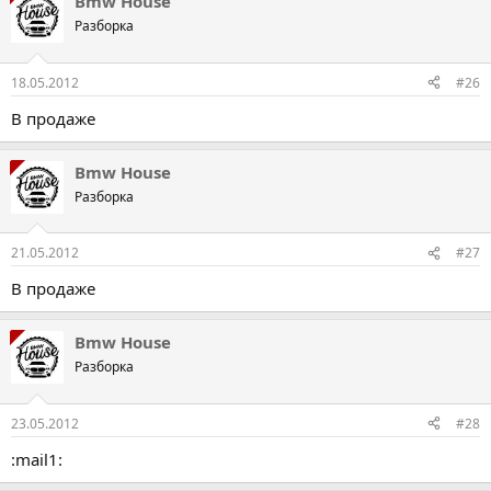
Bmw House
к
ц
Разборка
і
ї
:
18.05.2012
#26
В продаже
Bmw House
Разборка
21.05.2012
#27
В продаже
Bmw House
Разборка
23.05.2012
#28
:mail1: