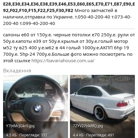
E28,Е30,Е34,E36,Е38,Е39,Е46,Е53,Е60,Е65,Е70,Е71,Е87,E90,Е
92,F02,F10,F15,F22,F25,F30,F82
Много запчастей в
наличии,отправка по Украине. т.050-40-200-40 т.073-40-
200-40 т.099-40-200-40
салоны е60 от 150у.е. черные потолки е70 250у.е. рули от
50у.е.капоты е39 от 50у.е.крылья от 30у.е.голый мотор
м52 ту в25 400 у.е.м62 в 44 голый 1000у.е.АКПП 6hp 19
700у.е. 5hp-24 700у.е.Больше фото можно посмотреть по
этой ссылке
https://bavariahouse.com.ua/
Вкладення
Y7btMcJGkr0.jpg
7ZYV27HkRfQ.jpg
4.5 КБ · Перегляди: 332
4.4 КБ · Перегляди: 491