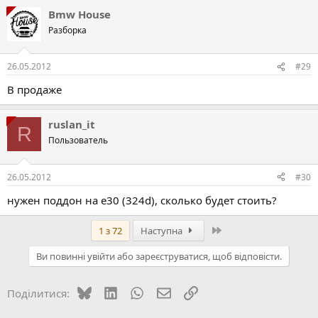
Bmw House
Разборка
26.05.2012
#29
В продаже
ruslan_it
R
Пользователь
26.05.2012
#30
нужен поддон на е30 (324d), сколько будет стоить?
Останній
1 з 72
Наступна
Ви повинні увійти або зареєструватися, щоб відповісти.
Bluesky
LinkedIn
WhatsApp
E-mail
Посилання
Поділитися: