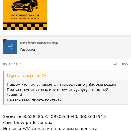
RazborBMWsumy
R
Разборка
05.07.2017
#55
Evgeny сказав(ла):
Пишем кто чем занимается и как выгодно у Вас бмв-водам
Полтавы купить товар или получить услугу с хорошей
скидкой.
Не забываем писать контакты.
Звоните 0663828555, 0970363040, 0668632913
Сайт bmw-pride.com.ua
Новые и Б/У запчасти в наличии и под заказ.