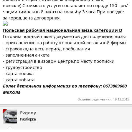
вокзале).Стоимость услуги составляет:по городу 150 грн/
час,минимальный заказ на свадьбу 3 часа.При поездке
за город,цена договорная.
Польская рабочая национальная виза,категории D
Готовим полный пакет документов для получения визы
- приглашение на работу,от польской легальной фирмы
- страховка,на весь период пребывания
- заполненная анкета
- регистрация в визовом центре,по месту прописки
- трудоустройство
- карта поляка
- карта побыта
Более детальная информация по телефону: 0673869660
Максим
Останнє редагування:
19.12.2015
Evgeny
Разборка