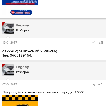
Evgeny
Разборка
19.01.2017
#53
Харош бухать-сделай страховку.
Тел. 0665189164.
Evgeny
Разборка
07.04.2017
#54
Попробуйте новое такси нашего города !!!
!!!
5505