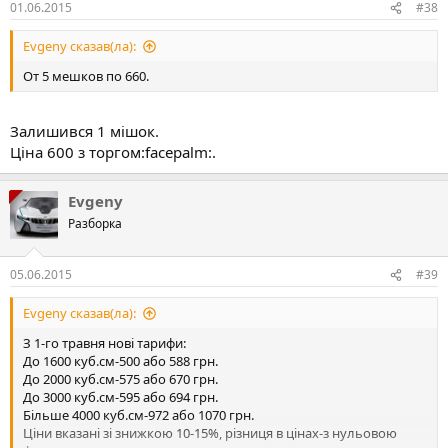
01.06.2015
#38
Evgeny сказав(ла):
От 5 мешков по 660.
Залишився 1 мішок.
Ціна 600 з торгом:facepalm:.
Evgeny
Разборка
05.06.2015
#39
Evgeny сказав(ла):
З 1-го травня нові тарифи:
До 1600 куб.см-500 або 588 грн.
До 2000 куб.см-575 або 670 грн.
До 3000 куб.см-595 або 694 грн.
Більше 4000 куб.см-972 або 1070 грн.
Ціни вказані зі знижкою 10-15%, різниця в цінах-з нульовою