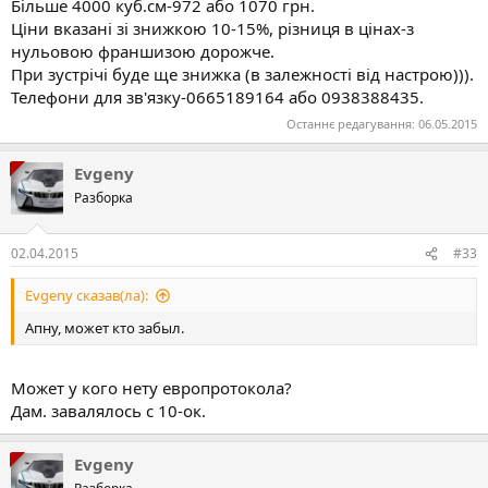
Більше 4000 куб.см-972 або 1070 грн.
только улучшились.
Ціни вказані зі знижкою 10-15%, різниця в цінах-з
Телефоны для связи 0665189164, 0938388435
нульовою франшизою дорожче.
Для участия в акции осталось "добить" пару полисов до 12.11,
При зустрічі буде ще знижка (в залежності від настрою))).
сделаю обалденную скидку если кто застрахуется до этой даты.
Телефони для зв'язку-0665189164 або 0938388435.
Останнє редагування:
06.05.2015
Evgeny
Разборка
02.04.2015
#33
Evgeny сказав(ла):
Апну, может кто забыл.
Может у кого нету европротокола?
Дам. завалялось с 10-ок.
Evgeny