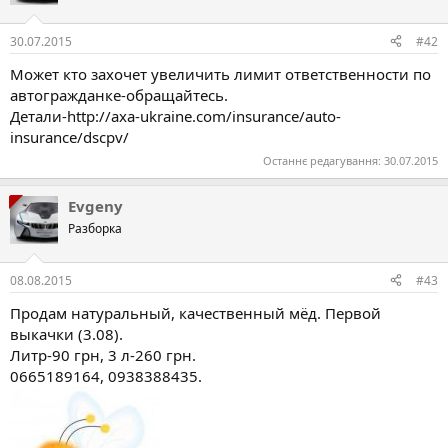
30.07.2015
#42
Может кто захочет увеличить лимит ответственности по
автогражданке-обращайтесь.
Детали-http://axa-ukraine.com/insurance/auto-
insurance/dscpv/
Останнє редагування:
30.07.2015
Evgeny
Разборка
08.08.2015
#43
Продам натуральный, качественный мёд. Первой
выкачки (3.08).
Литр-90 грн, 3 л-260 грн.
0665189164, 0938388435.