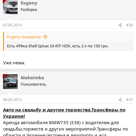
Evgeny
Разборка
07.05.2015
#36
Evgeny сказав(ла):
Есть АТФка Shell Spirax S4 ATF HDX, есть 2 л по 150 грн.
Уже нема.
Maksimka
Пользователь
09.05.2015
#37
Авто на свадьбу и другие торжества.Трансферы по
Украине!
Аренда автомобиля BMW735 (E38) с водителем для
свадьбы,торжеств и других мероприятий.Трансферы по
области и Украине (встреча в аэропорту и ж/д