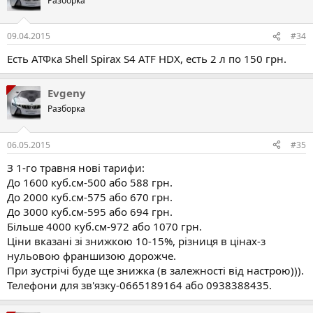
Разборка
09.04.2015
#34
Есть АТФка Shell Spirax S4 ATF HDX, есть 2 л по 150 грн.
Evgeny
Разборка
06.05.2015
#35
З 1-го травня нові тарифи:
До 1600 куб.см-500 або 588 грн.
До 2000 куб.см-575 або 670 грн.
До 3000 куб.см-595 або 694 грн.
Більше 4000 куб.см-972 або 1070 грн.
Ціни вказані зі знижкою 10-15%, різниця в цінах-з
нульовою франшизою дорожче.
При зустрічі буде ще знижка (в залежності від настрою))).
Телефони для зв'язку-0665189164 або 0938388435.