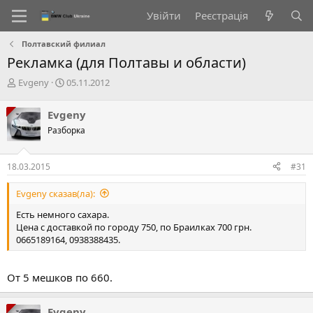
Увійти
Реєстрація
Полтавский филиал
Рекламка (для Полтавы и области)
А
Д
Evgeny
05.11.2012
в
а
т
т
Evgeny
о
а
Разборка
р
с
т
т
е
в
18.03.2015
#31
м
о
и
р
Evgeny сказав(ла):
е
н
Есть немного сахара.
н
Цена с доставкой по городу 750, по Браилках 700 грн.
я
0665189164, 0938388435.
От 5 мешков по 660.
Evgeny