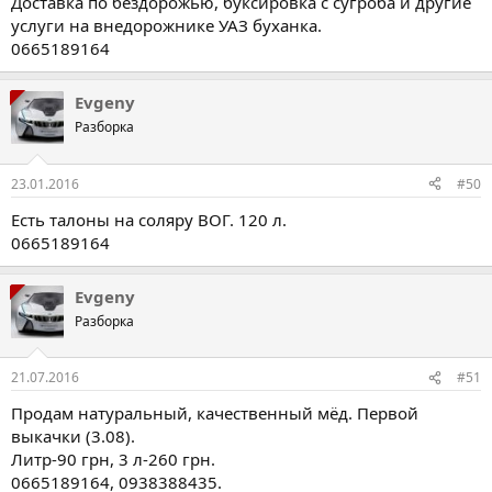
Доставка по бездорожью, буксировка с сугроба и другие
услуги на внедорожнике УАЗ буханка.
0665189164
Evgeny
Разборка
23.01.2016
#50
Есть талоны на соляру ВОГ. 120 л.
0665189164
Evgeny
Разборка
21.07.2016
#51
Продам натуральный, качественный мёд. Первой
выкачки (3.08).
Литр-90 грн, 3 л-260 грн.
0665189164, 0938388435.