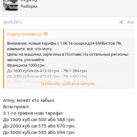
Разборка
30.03.2015
#32
Evgeny сказав(ла):
Внимание, новые тарифы с 1.06.14 скидка для БМВистов 7%,
извините. всё. что могу.
Цены на машины, зарегины в Полтаве. На остальные регионы-
звоните, уточняйте.
Франшиза 1000 грн
До 1600 кубиков-413.10 грн. - 7% = 384 грн.
До 2000 кубиков-470.93 грн. - 7% = 437 грн.
До 3000 кубиков-487.46 грн. - 7% = 452 грн.
Натисніть, щоб розгорнути...
Свыше 3000 кубиков-751.84 -7% = 698 грн.
Прицеп легк. 130 грн.
Франшиза 0 грн.
Апну, может кто забыл.
До 1600 кубиков-476.28 грн. - 7% = 442 грн.
Всім привіт.
До 2000 кубиков-542.96 грн. - 7% = 504 грн.
З 1-го травня нові тарифи:
До 3000 кубиков-562.01 грн. - 7% = 522 грн.
До 1600 куб.см-500 або 588 грн.
Свыше 3000 кубиков-866.83 грн -7% = 805 грн.
До 2000 куб.см-575 або 670 грн.
Прицеп легк. 140 грн.
Все преимущества автогражнданки (эвакуатор, доставка
До 3000 куб.см-595 або 694 грн.
топлива, организация тех. помощи на дороге) остались и