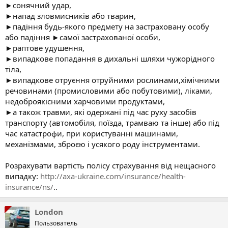
►сонячний удар,
►напад зловмисників або тварин,
►падіння будь-якого предмету на застраховану особу
або падіння ►самої застрахованої особи,
►раптове удушення,
►випадкове попадання в дихальні шляхи чужорідного
тіла,
►випадкове отруєння отруйними рослинами,хімічними
речовинами (промисловими або побутовими), ліками,
недоброякісними харчовими продуктами,
►а також травми, які одержані під час руху засобів
транспорту (автомобіля, поїзда, трамваю та інше) або під
час катастрофи, при користуванні машинами,
механізмами, зброєю і усякого роду інструментами.
Розрахувати вартість полісу страхування від нещасного
випадку:
http://axa-ukraine.com/insurance/health-
insurance/ns/
..
London
Пользователь