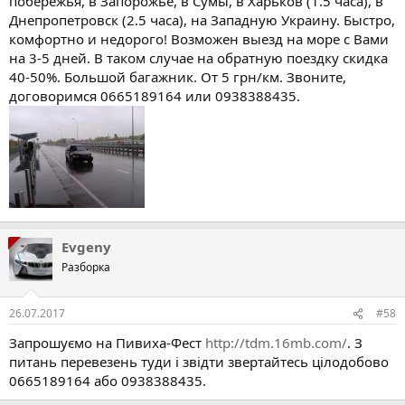
побережья, в Запорожье, в Сумы, в Харьков (1.5 часа), в
Днепропетровск (2.5 часа), на Западную Украину. Быстро,
комфортно и недорого! Возможен выезд на море с Вами
на 3-5 дней. В таком случае на обратную поездку скидка
40-50%. Большой багажник. От 5 грн/км. Звоните,
договоримся 0665189164 или 0938388435.
Evgeny
Разборка
26.07.2017
#58
Запрошуємо на Пивиха-Фест
http://tdm.16mb.com/
. З
питань перевезень туди і звідти звертайтесь цілодобово
0665189164 або 0938388435.