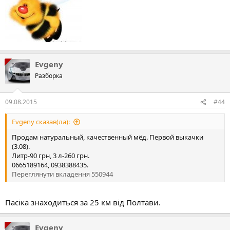
Evgeny
Разборка
09.08.2015
#44
Evgeny сказав(ла):
Продам натуральный, качественный мёд. Первой выкачки
(3.08).
Литр-90 грн, 3 л-260 грн.
0665189164, 0938388435.
Переглянути вкладення 550944
Пасіка знаходиться за 25 км від Полтави.
Evgeny