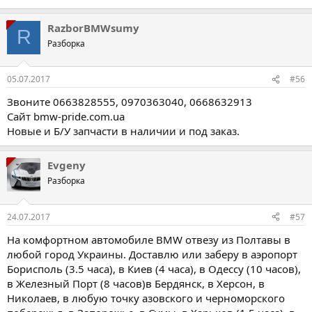
RazborBMWsumy
R
Разборка
05.07.2017
#56
Звоните 0663828555, 0970363040, 0668632913
Сайт bmw-pride.com.ua
Новые и Б/У запчасти в наличии и под заказ.
Evgeny
Разборка
24.07.2017
#57
На комфортном автомобиле BMW отвезу из Полтавы в
любой город Украины. Доставлю или заберу в аэропорт
Борисполь (3.5 часа), в Киев (4 часа), в Одессу (10 часов),
в Железный Порт (8 часов)в Бердянск, в Херсон, в
Николаев, в любую точку азовского и черноморского