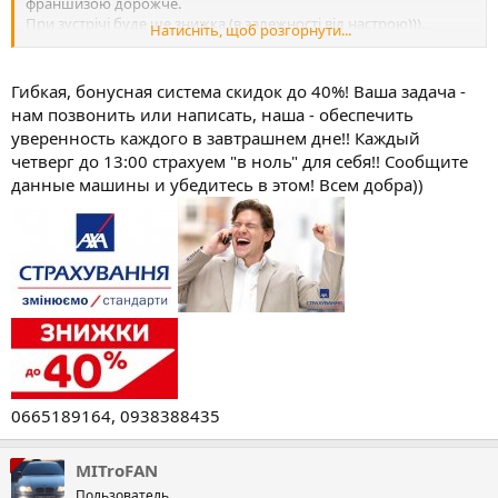
франшизою дорожче.
При зустрічі буде ще знижка (в залежності від настрою))).
Натисніть, щоб розгорнути...
Телефони для зв'язку-0665189164 або 0938388435.
Гибкая, бонусная система скидок до 40%! Ваша задача -
нам позвонить или написать, наша - обеспечить
уверенность каждого в завтрашнем дне!! Каждый
четверг до 13:00 страхуем "в ноль" для себя!! Сообщите
данные машины и убедитесь в этом! Всем добра))
0665189164, 0938388435
MITroFAN
Пользователь