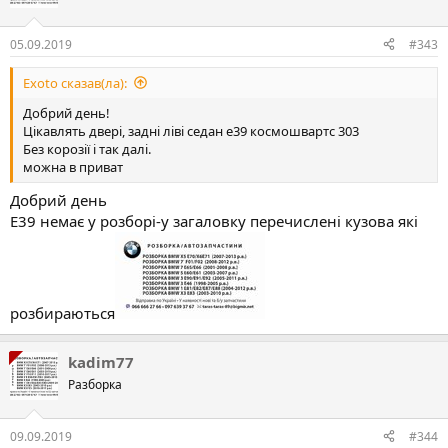
05.09.2019
#343
Exoto сказав(ла):
Добрий день!
Цікавлять двері, задні ліві седан е39 космошвартс 303
Без корозії і так далі.
можна в приват
Добрий день
Е39 немає у розборі-у загаловку перечислені кузова які
розбираються
kadim77
Разборка
09.09.2019
#344