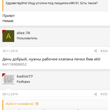
Здравствуйте! Ищу уголки под пищалки е90-91. Есть такое?
Привіт
Немає
alex-76
A
Пользователь
20.11.2019
#354
День добрый, нужны рабочие клапана печки бмв е60
64116906652
kadim77
Разборка
08.12.2019
#355
duda-tr сказав(ла):