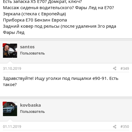
Есть запаска Х5 Е70? Домкрат, ключ?
Массаж сиденья водительского? Фары Лед на Е70?
Зеркала (стекла с Европейца)
Приборка Е70 Бензин Европа
Задний ковер под рельсы (после удаления 3го ряда
Фары Лед
santos
Пользователь
31.10.2019
#349
Здравствуйте! Ищу уголки под пищалки е90-91. Есть
такое?
kovbaska
Пользователь
01.11.2019
#350