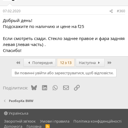
07.02.2020
#360
Добрый день!
Подскажите по наличию и цене на f25
Если смотреть сзади. Стекло заднее правое и фара задняя
левая (левая часть) .
Спасибо!
Перший
Останній
Попередня
12 з 13
Наступна
Ви повинні увійти або зареєструватися, щоб відповісти.
Bluesky
LinkedIn
WhatsApp
E-mail
Посилання
Поділитися:
РазборКа BMW
Українська
Зворотній зв'язок
Умови і правила
Політика конфіденційності
Дoпoмoга
Головна
R