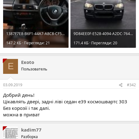
1387F7E8-B6F1-44A7-A8C8-CF5E9A33DCA8.jpeg
9D84EE0F-E528-4094-A2DC-764BE86C3C4F.jpeg
147.2 КБ · Перегляди: 21
171.4 КБ · Перегляди: 20
Exoto
E
Пользователь
03.09.2019
#342
Добрий день!
Цікавлять двері, задні ліві седан е39 космошвартс 303
Без корозії і так далі.
можна в приват
kadim77
Разборка