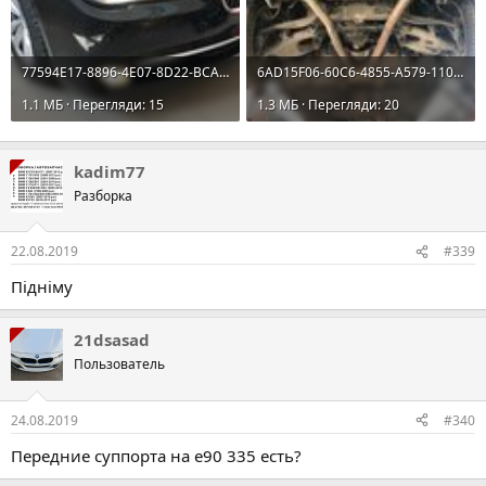
77594E17-8896-4E07-8D22-BCA17B30C2DE.jpeg
6AD15F06-60C6-4855-A579-11062D81DF92.jpeg
1.1 MБ · Перегляди: 15
1.3 MБ · Перегляди: 20
kadim77
Разборка
22.08.2019
#339
Підніму
21dsasad
Пользователь
24.08.2019
#340
Передние суппорта на е90 335 есть?