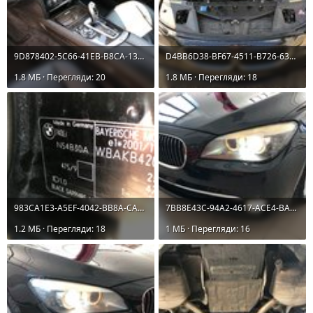
9D878402-5C66-41EB-B8CA-13A9B720C29F.jpeg
D4BB6D38-BF67-4511-B726-639A4F7C1B1C.jpeg
1.8 MБ · Перегляди: 20
1.8 MБ · Перегляди: 18
983CA1E3-A5EF-4042-BB8A-CAE80B2A9B22.jpeg
7BB8E43C-94A2-4617-ACE4-BA06017C5918.jpeg
1.2 MБ · Перегляди: 18
1 MБ · Перегляди: 16