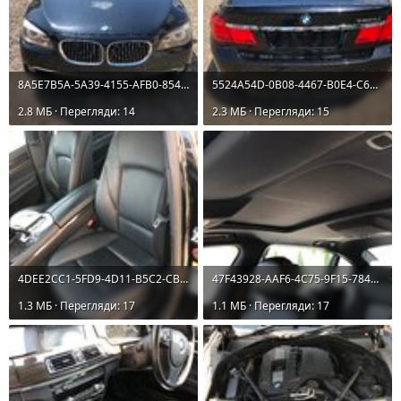
8A5E7B5A-5A39-4155-AFB0-8545E651F1D6.jpeg
5524A54D-0B08-4467-B0E4-C64290EE8847.jpeg
2.8 MБ · Перегляди: 14
2.3 MБ · Перегляди: 15
4DEE2CC1-5FD9-4D11-B5C2-CB8455647553.jpeg
47F43928-AAF6-4C75-9F15-7849833C203F.jpeg
1.3 MБ · Перегляди: 17
1.1 MБ · Перегляди: 17