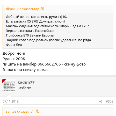
dima1987 сказав(ла):
Добрый вечер, какие есть рули с ф10.
Есть запаска Х5 Е70? Домкрат, ключ?
Массаж сиденья водительского? Фары Лед на Е70?
Зеркала (стекла с Европейца)
Приборка Е70 Бензин Европа
Задний ковер под рельсы (после удаления 3го ряда
Фары Лед
Доброї ночі
Руль є-200$
пишіть на вайбер 0666662766 - скину фото
Іншого по списку немає
kadim77
Разборка
07.11.2019
#353
santos сказав(ла):