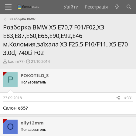
Увійти
Реєстрація
РазборКа BMW
Розборка BMW X5 E70,7 F01/F02,X3
E83,Е87,E60,E65,E90,E92,E46
м.Коломия,заїхала X3 F25,5 F10/F11, X5 E70
3.0d, 740Li F02
А
Д
kadim77
21.10.2014
в
а
т
т
POKOTILO_S
P
о
а
Пользователь
р
с
т
т
е
в
23.09.2018
#331
м
о
и
р
Салон е65?
е
н
н
olly12mm
O
я
Пользователь