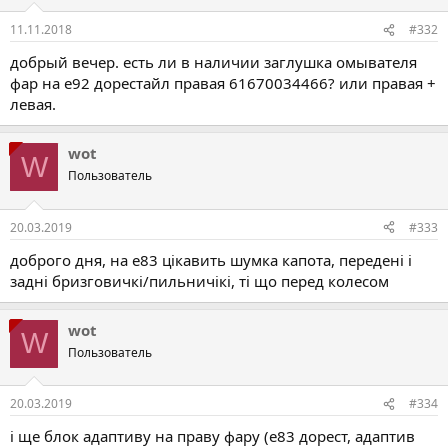
11.11.2018
#332
добрый вечер. есть ли в наличии заглушка омывателя
фар на e92 дорестайл правая 61670034466? или правая +
левая.
wot
W
Пользователь
20.03.2019
#333
доброго дня, на е83 цікавить шумка капота, передені і
задні бризговичкі/пильничікі, ті що перед колесом
wot
W
Пользователь
20.03.2019
#334
і ще блок адаптиву на праву фару (е83 дорест, адаптив