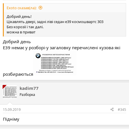
Exoto сказав(ла):
Добрий день!
Цікавлять двері, задні ліві седан е39 космошвартс 303
Без корозії і так далі.
можна в приват
Добрий день
Е39 немає у розборі-у загаловку перечислені кузова які
розбираються
kadim77
Разборка
15.09.2019
#345
Підніму