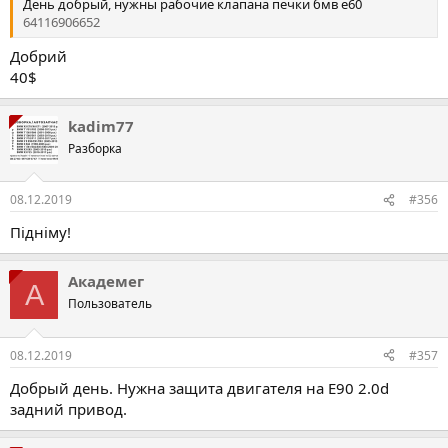
День добрый, нужны рабочие клапана печки бмв е60
64116906652
Добрий
40$
kadim77
Разборка
08.12.2019
#356
Підніму!
Академег
А
Пользователь
08.12.2019
#357
Добрый день. Нужна защита двигателя на Е90 2.0d
задний привод.