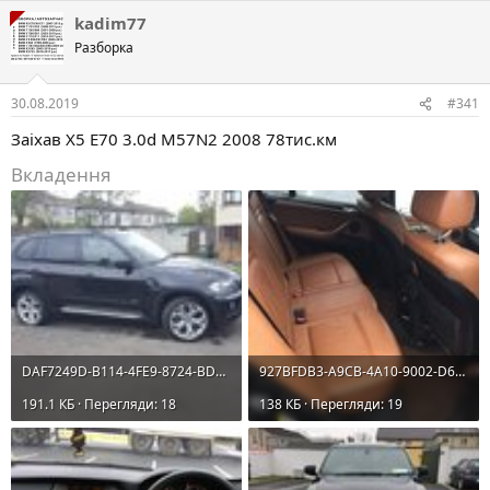
kadim77
Разборка
30.08.2019
#341
Заіхав X5 E70 3.0d M57N2 2008 78тис.км
Вкладення
DAF7249D-B114-4FE9-8724-BDB387E93171.jpeg
927BFDB3-A9CB-4A10-9002-D6839EE51F67.jpeg
191.1 КБ · Перегляди: 18
138 КБ · Перегляди: 19