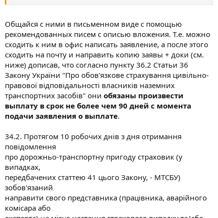
Общайся с ними в письменном виде с помощью
рекомендованных писем с описью вложения. Т.е. можно
сходить к ним в офис написать заявление, а после этого
сходить на почту и направить копию заявы + доки (см.
ниже) дописав, что согласно пункту 36.2 Статьи 36
Закону України "Про обов'язкове страхування цивільно-
правової відповідальності власників наземних
транспортних засобів" они
обязаны произвести
выплату в срок не более чем 90 дней с момента
подачи заявления о выплате
.
34.2. Протягом 10 робочих днів з дня отримання
повідомлення
про дорожньо-транспортну пригоду страховик (у
випадках,
передбачених статтею 41 цього Закону, - МТСБУ)
зобов'язаний
направити свого представника (працівника, аварійного
комісара або
експерта) на місце настання страхового випадку та/або