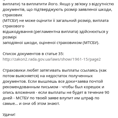
виплати) та виплатити його. Якщо у зв'язку з відсутністю
документів, що підтверджують розмір заявленої шкоди,
страховик
(МТСБУ) не може оцінити її загальний розмір, виплата
страхового
відшкодування (регламентна виплата) здійснюється у
розмірі
заподіяної шкоди, оціненої страховиком (МТСБУ).
Список документов в статье 35:
http://zakon2.rada.gov.ua/laws/show/1961-15/page2
Страховики любят затягивать выплаты ссылаясь (как
потом выясняется) на недостаток полученных
документов. Если вышлешь все доки+заява почтой
рекомендованным письмом - чтобы был корешок и
опись вложения - если выплаты не будет в течение 90
дней - МСТБУ по твоей заяве влупит им штраф по
самые... и они об этом знают.
Удачи!