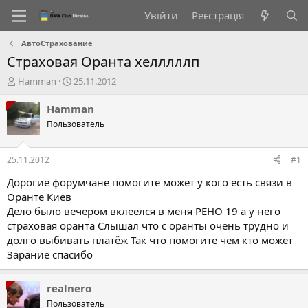
Увійти
Реєстрація
АвтоСтрахование
Страховая Оранта хелллллп
А
Д
Hamman
25.11.2012
в
а
т
т
Hamman
о
а
Пользователь
р
с
т
т
е
в
25.11.2012
#1
м
о
и
р
Дорогие форумчане помогите может у кого есть связи в
е
Оранте Киев
н
Дело было вечером вклеелся в меня РЕНО 19 а у него
н
страховая оранта Слышал что с оранты очень трудно и
я
долго выбивать платёж Так что помогите чем кто может
Зарание спасибо
realnero
Пользователь