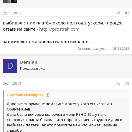
25.11.2012
#2
выбивал с них платёж около пол года. ускорил процес
отзыв на сайте -
http://prostrah.com
затягивают они очень сильно выплаты.
Останнє редагування:
25.11.2012
Demian
D
Пользователь
26.11.2012
#3
Hamman сказав(ла):
Дорогие форумчане помогите может у кого есть связи в
Оранте Киев
Дело было вечером вклеелся в меня РЕНО 19 а у него
страховая оранта Слышал что с оранты очень трудно и долго
выбивать платёж Так что помогите чем кто может Зарание
спасибо