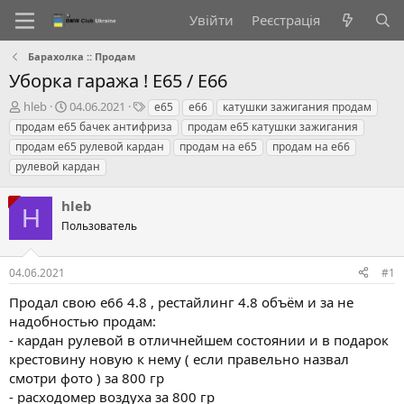
Увійти
Реєстрація
Барахолка :: Продам
Уборка гаража ! Е65 / Е66
А
Д
Т
hleb
04.06.2021
е65
е66
катушки зажигания продам
в
а
е
продам е65 бачек антифриза
продам е65 катушки зажигания
т
т
г
продам е65 рулевой кардан
продам на е65
продам на е66
о
а
и
рулевой кардан
р
с
т
т
е
в
hleb
H
м
о
Пользователь
и
р
е
н
04.06.2021
#1
н
я
Продал свою е66 4.8 , рестайлинг 4.8 объём и за не
надобностью продам:
- кардан рулевой в отличнейшем состоянии и в подарок
крестовину новую к нему ( если правельно назвал
смотри фото ) за 800 гр
- расходомер воздуха за 800 гр