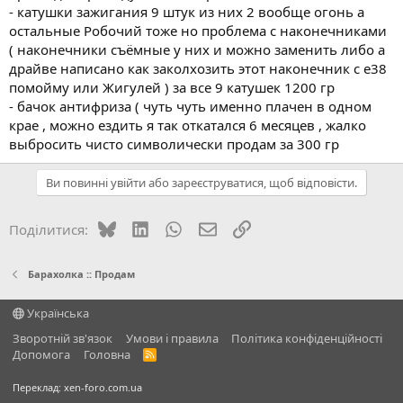
- катушки зажигания 9 штук из них 2 вообще огонь а
остальные Робочий тоже но проблема с наконечниками
( наконечники съёмные у них и можно заменить либо а
драйве написано как заколхозить этот наконечник с е38
помойму или Жигулей ) за все 9 катушек 1200 гр
- бачок антифриза ( чуть чуть именно плачен в одном
крае , можно ездить я так откатался 6 месяцев , жалко
выбросить чисто символически продам за 300 гр
Ви повинні увійти або зареєструватися, щоб відповісти.
Bluesky
LinkedIn
WhatsApp
E-mail
Посилання
Поділитися:
Барахолка :: Продам
Українська
Зворотній зв'язок
Умови і правила
Політика конфіденційності
Дoпoмoга
Головна
R
S
S
Переклад:
xen-foro.com.ua