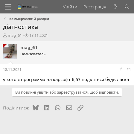
Увійти
Реєстрація
Коммерческий раздел
діагностика
А
Д
mag_61
18.11.2021
в
а
т
т
mag_61
о
а
Пользователь
р
с
т
т
е
в
18.11.2021
#1
м
о
и
р
у кого є программа на карсофт 6,5? поділіться будь ласка
е
н
Ви повинні увійти або зареєструватися, щоб відповісти.
н
я
Bluesky
LinkedIn
WhatsApp
E-mail
Посилання
Поділитися: