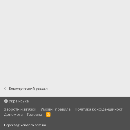
Коммерческий раздел
Українська
Зворотній зв'язок
Умови і правила
Політика конфіденційності
Дoпoмoга
Головна
R
S
S
Переклад:
xen-foro.com.ua