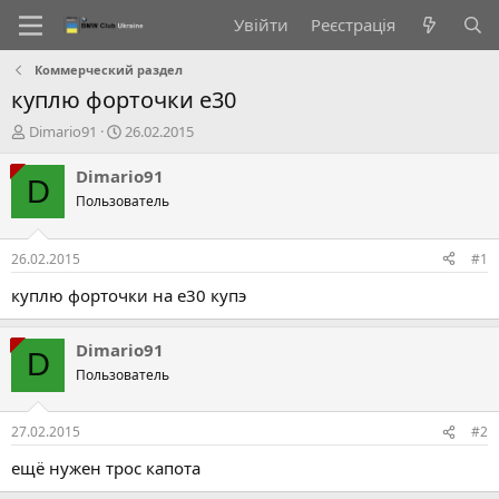
Увійти
Реєстрація
Коммерческий раздел
куплю форточки е30
А
Д
Dimario91
26.02.2015
в
а
т
т
Dimario91
D
о
а
Пользователь
р
с
т
т
е
в
26.02.2015
#1
м
о
и
р
куплю форточки на е30 купэ
е
н
Dimario91
н
D
я
Пользователь
27.02.2015
#2
ещё нужен трос капота