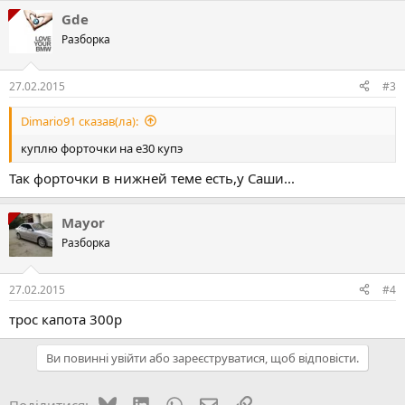
Gde
Разборка
27.02.2015
#3
Dimario91 сказав(ла):
куплю форточки на е30 купэ
Так форточки в нижней теме есть,у Саши...
Mayor
Разборка
27.02.2015
#4
трос капота 300р
Ви повинні увійти або зареєструватися, щоб відповісти.
Bluesky
LinkedIn
WhatsApp
E-mail
Посилання
Поділитися: