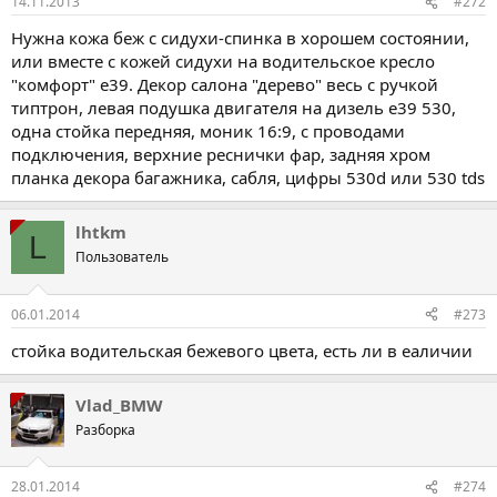
14.11.2013
#272
Нужна кожа беж с сидухи-спинка в хорошем состоянии,
или вместе с кожей сидухи на водительское кресло
"комфорт" е39. Декор салона "дерево" весь с ручкой
типтрон, левая подушка двигателя на дизель е39 530,
одна стойка передняя, моник 16:9, с проводами
подключения, верхние реснички фар, задняя хром
планка декора багажника, сабля, цифры 530d или 530 tds
lhtkm
L
Пользователь
06.01.2014
#273
стойка водительская бежевого цвета, есть ли в еаличии
Vlad_BMW
Разборка
28.01.2014
#274