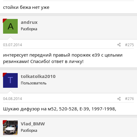
стойки бежа нет уже
andrux
A
Разборка
03.07.2014
#275
интересует передний правый порожек е39 с целыми
резинками! Спасибо! ответ в личку!
tolkatolka2010
T
Пользователь
04.08.2014
#276
Шукаю дифузор на м52, 520-528, Е-39, 1997-1998,
Vlad_BMW
Разборка