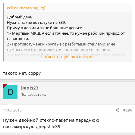
eclima сказав(ла):
Добрый день.
Нужны такие вот штуки на Е39:
Приму в дар или за не большие деньги
1 - Мертвый MKIII. А если точнее, то нужен рабочий привод от
навигашки.
2 - Противотуманки круглые с разбитыми стеклами. Мне
нужны сами отражатели в очень хорошем состоянии.
3 - Шестеренка от больших зеркал с эл. складыванием. Нужна
Натисніть, щоб розгорнути...
та, которую крутит моторчик. Она лежит горизонтально и по
краям у нее гругляшки (подшипники)
Заранее благодарен.
такого нет, сорри
Ответ прошу в ЛИЧНЫЕ СООБЩЕНИЯ или 098-534-21-47 Сергей
СПАСИБО
Denis23
D
Пользователь
17.03.2015
#296
Нужен двойной стекло-пакет на переднюю
пассажирскую дверь!!!е39