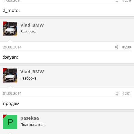
17.08.2014
#279
:l_moto:
Vlad_BMW
Разборка
29.08.2014
#280
:bayan:
Vlad_BMW
Разборка
01.09.2014
#281
продам
pasekaa
P
Пользователь