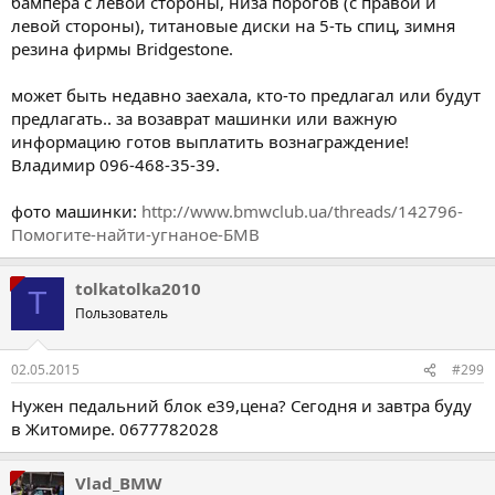
бампера с левой стороны, низа порогов (с правой и
левой стороны), титановые диски на 5-ть спиц, зимня
резина фирмы Bridgestone.
может быть недавно заехала, кто-то предлагал или будут
предлагать.. за возаврат машинки или важную
информацию готов выплатить вознаграждение!
Владимир 096-468-35-39.
фото машинки:
http://www.bmwclub.ua/threads/142796-
Помогите-найти-угнаное-БМВ
tolkatolka2010
T
Пользователь
02.05.2015
#299
Нужен педальний блок е39,цена? Сегодня и завтра буду
в Житомире. 0677782028
Vlad_BMW