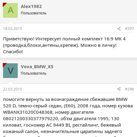
Alex1982
A
Пользователь
18.03.2015
#297
Приветствую! Интересует полный комплект 16:9 МК 4
(проводка,блоки,антены,крепеж). Можно в личку!
Спасибо!
Vova_BMW_X5
V
Пользователь
22.03.2015
#298
помогите вернуть за вознаграждение сбежавшее BMW
520 D, темно-серый седан, (E60), 2008 года, номер кузова
WBANX31020C048368, номер двигателя
08021200330377979220, об’єм двигателя 1995, 130
киловат, госномер АС 9449 ВІ, рестайлинг, бежевый
кожаный салон, незначительные царапины заднего