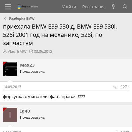
Увійти
Реєстрація
РазборКа BMW
приехала BMW E39 530 д, BMW E39 530і,
525і 2001 год на механике, 528i, по
запчастям
А
Д
Vlad_BMW
03.06.2012
в
а
т
т
Max23
о
а
Пользователь
р
с
т
т
е
в
14.09.2013
#271
м
о
и
р
форсунка омывателя фар . правая !???
е
н
н
Ig40
I
я
Пользователь