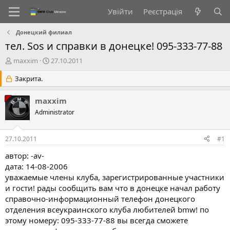
Увійти
Реєстрація
Донецкий филиал
тел. Sos и справки в донецке! 095-333-77-88
А
Д
maxxim
27.10.2011
в
а
т
Закрита.
т
о
а
р
с
maxxim
т
т
Administrator
е
в
м
о
и
р
27.10.2011
#1
е
н
автор: -av-
н
дата: 14-08-2006
я
уважаемые члены клуба, зарегистрированные участники
и гости! рады сообщить вам что в донецке начал работу
справочно-информационный телефон донецкого
отделения всеукраинского клуба любителей bmw! по
этому номеру: 095-333-77-88 вы всегда сможете