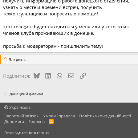
получить информацию о работе донецкого отделения,
узнать о месте и времени встреч, получить
техконсультацию и попросить о помощи!
этот телефон будет находиться у меня или у кого-то из
членов клуба проживающих в донецке.
просьба к модераторам - пришпилить тему!
Закрита.
Bluesky
LinkedIn
WhatsApp
E-mail
Посилання
Поділитися:
Донецкий филиал
Українська
Зворотній зв'язок
Умови і правила
Політика конфіденційності
Дoпoмoга
Головна
R
S
S
Переклад:
xen-foro.com.ua