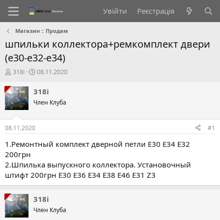
Увійти
Реєстрація
Магазин :: Продам
шпильки коллектора+ремкомплект двери
(е30-е32-е34)
А
Д
318i
08.11.2020
в
а
т
т
318i
о
а
Член Клуба
р
с
т
т
е
в
08.11.2020
#1
м
о
и
р
1.Ремонтный комплект дверной петли E30 E34 E32
е
200грн
н
2.Шпилька выпускного коллектора. Установочный
н
штифт 200грн E30 E36 E34 E38 E46 E31 Z3
я
318i
Член Клуба