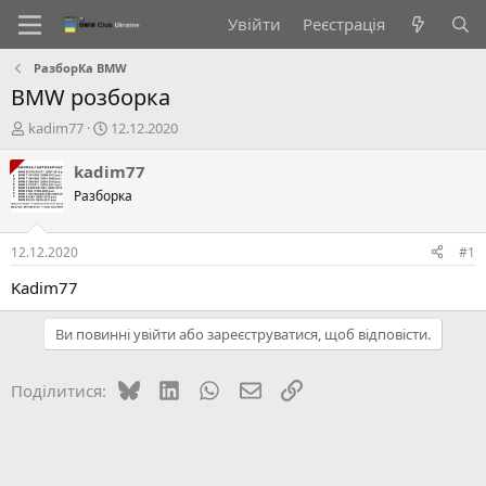
Увійти
Реєстрація
РазборКа BMW
BMW розборка
А
Д
kadim77
12.12.2020
в
а
т
т
kadim77
о
а
Разборка
р
с
т
т
е
в
12.12.2020
#1
м
о
и
р
Kadim77
е
н
Ви повинні увійти або зареєструватися, щоб відповісти.
н
я
Bluesky
LinkedIn
WhatsApp
E-mail
Посилання
Поділитися: