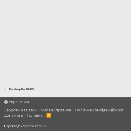
РазборКа BMW
Українська
Зворотній зв'язок
Умови і правила
Політика конфіденційності
Дoпoмoга
Головна
R
S
S
Переклад:
xen-foro.com.ua