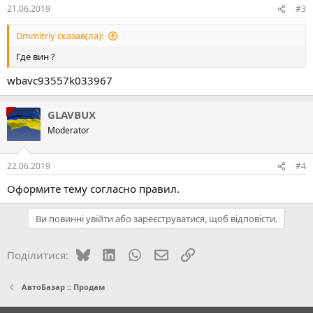
21.06.2019
#3
Dmmitriy сказав(ла):
Где вин ?
wbavc93557k033967
GLAVBUX
Moderator
22.06.2019
#4
Оформите тему согласно правил.
Ви повинні увійти або зареєструватися, щоб відповісти.
Bluesky
LinkedIn
WhatsApp
E-mail
Посилання
Поділитися:
АвтоБазар :: Продам