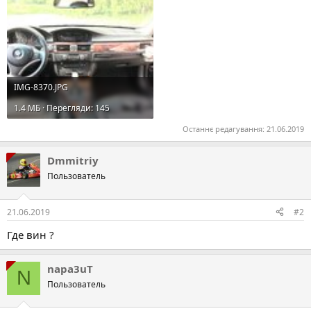
IMG-8370.JPG
1.4 MБ · Перегляди: 145
Останнє редагування:
21.06.2019
Dmmitriy
Пользователь
21.06.2019
#2
Где вин ?
napa3uT
N
Пользователь