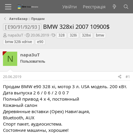
Увійти
Реєстрація
АвтоБазар :: Продам
BMW 328xi 2007 10900$
[ E90/91/92/93 ]
А
Д
Т
napa3uT
20.06.2019
328
328i
328xi
bmw
в
а
е
bmw 328i xdrive
e90
т
т
г
о
а
и
napa3uT
р
с
N
т
Пользователь
т
е
в
м
о
20.06.2019
#1
и
р
е
Продам BMW e90 328 xi, мотор 3 л. USA модель. 200 кВт.
н
Дата выпуска 2 6 / 0 6 / 2 0 0 7
н
Полный привод 4 х 4, постоянный
я
Кожаный салон
Деревянные вставки (Орех) Навигация,
Bluetooth, AUX
Спорт пакет, аудиосистема.
Состояние машины, хорошее!