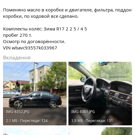
Поменяно масло в коробке и двигателе, фильтра, поддон
коробки, по ходовой все сделано.
Комплекты колёс: Зима R17 2 2 5 / 4 5
пробег 270 т.
Осмотр по договорённости.
VIN wbavc93557k033967
Вкладення
IMG-8352.JPG
IMG-8361.JPG
2.1 MБ · Перегляди: 124
1.5 MБ · Перегляди: 131