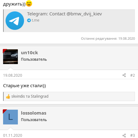
дружить))
Telegram: Contact @bmw_dvij_kiev
t.me
Останнє редагування:
19.08.2020
un10ck
Пользователь
19.08.2020
#2
Старые уже стали))
skvindis
та
Stalingrad
Р
е
а
lossolomas
к
L
ц
Пользователь
і
ї
:
01.11.2020
#3