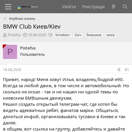
Увійти
Реєстрація
Клубная жизнь
BMW Club Киев/Kiev
А
Д
Т
Poteha
18.08.2020
bmwkiev
kiev
бмвкиев
киев
в
а
е
т
т
г
Poteha
P
о
а
и
Пользователь
р
с
т
т
е
в
18.08.2020
#1
м
о
и
р
Привет, народ! Меня зовут Илья, владелец бодрой е90.
е
Всегда за любой движ, в том числе и автомобильный. Но
н
сколько не искал - так и не нашел ни одной темы по
н
киевским БМВшным движухам.
я
Решил создать открытый телеграм-чат, где хотел бы
видеть адекватных ребят, фанатов марки. Общаться,
делиться инфой, организовывать тусовки в Киеве и так
далее.
в общем, вот ссылка на группу, добавляйтесь и давайте