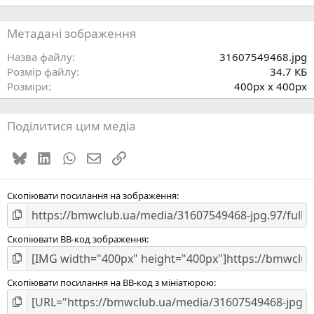
0
0
з
Метадані зображення
і
р
Назва файлу
31607549468.jpg
к
Розмір файлу
34.7 КБ
а
Розміри
400px x 400px
(
)
Поділитися цим медіа
Bluesky
LinkedIn
WhatsApp
E-mail
Посилання
Скопіювати посилання на зображення
Скопіювати BB-код зображення
Скопіювати посилання на BB-код з мініатюрою