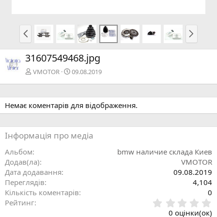
П
Н
о
а
п
с
31607549468.jpg
е
т
р
у
VMOTOR
09.08.2019
е
п
д
н
н
а
Немає коментарів для відображення.
я
Інформація про медіа
Альбом
bmw наличие склада Киев
Додав(ла)
VMOTOR
Дата додавання
09.08.2019
Переглядів
4,104
Кількість коментарів
0
0
Рейтинг
.
0 оцінки(ок)