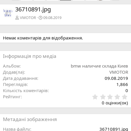
п
с
36710891.jpg
е
т
р
у
VMOTOR
09.08.2019
е
п
д
н
н
а
Немає коментарів для відображення.
я
Інформація про медіа
Альбом
bmw наличие склада Киев
Додав(ла)
VMOTOR
Дата додавання
09.08.2019
Переглядів
1,866
Кількість коментарів
0
0
Рейтинг
.
0 оцінки(ок)
0
0
з
Метадані зображення
і
р
Назва файлу
36710891.jpg