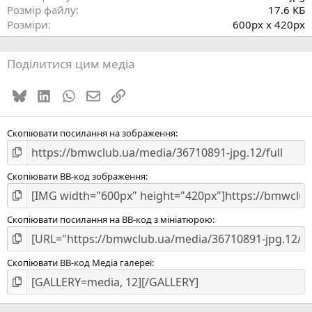
к
Розмір файлу
17.6 КБ
а
Розміри
600px x 420px
(
)
Поділитися цим медіа
Bluesky
LinkedIn
WhatsApp
E-mail
Посилання
Скопіювати посилання на зображення
Скопіювати BB-код зображення
Скопіювати посилання на BB-код з мініатюрою
Скопіювати BB-код Медіа галереї