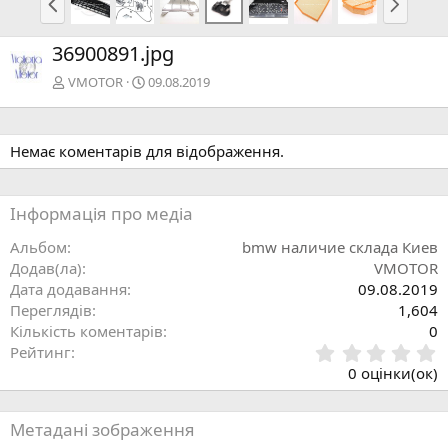
о
а
п
с
36900891.jpg
е
т
р
у
VMOTOR
09.08.2019
е
п
д
н
н
а
Немає коментарів для відображення.
я
Інформація про медіа
Альбом
bmw наличие склада Киев
Додав(ла)
VMOTOR
Дата додавання
09.08.2019
Переглядів
1,604
Кількість коментарів
0
0
Рейтинг
.
0 оцінки(ок)
0
0
з
Метадані зображення
і