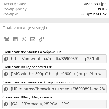
р
Назва файлу
36900891.jpg
к
Розмір файлу
39 КБ
а
Розміри
800px x 600px
(
)
Поділитися цим медіа
Bluesky
LinkedIn
WhatsApp
E-mail
Посилання
Скопіювати посилання на зображення
Скопіювати BB-код зображення
Скопіювати посилання на BB-код з мініатюрою
Скопіювати BB-код Медіа галереї