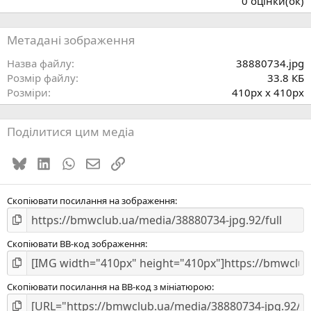
0 оцінки(ок)
0
0
з
Метадані зображення
і
р
Назва файлу
38880734.jpg
к
Розмір файлу
33.8 КБ
а
Розміри
410px x 410px
(
)
Поділитися цим медіа
Bluesky
LinkedIn
WhatsApp
E-mail
Посилання
Скопіювати посилання на зображення
Скопіювати BB-код зображення
Скопіювати посилання на BB-код з мініатюрою