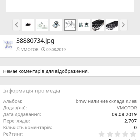
П
Н
о
а
п
с
38880734.jpg
е
т
р
у
VMOTOR
09.08.2019
е
п
д
н
н
а
Немає коментарів для відображення.
я
Інформація про медіа
Альбом
bmw наличие склада Киев
Додав(ла)
VMOTOR
Дата додавання
09.08.2019
Переглядів
2,707
Кількість коментарів
0
0
Рейтинг
.