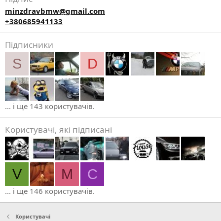
minzdravbmw@gmail.com
+380685941133
Підписники
S
D
... і ще 143 користувачів.
Користувачі, які підписані
V
M
C
... і ще 146 користувачів.
Користувачі