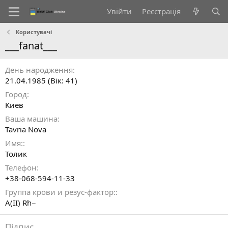
Увійти
Реєстрація
Користувачі
___fanat___
День народження
21.04.1985 (Вік: 41)
Город
Киев
Ваша машина
Tavria Nova
Имя:
Толик
Телефон
+38-068-594-11-33
Группа крови и резус-фактор:
A(II) Rh−
Підпис