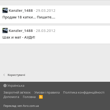
Kanzler_1488
29.03.2012
Продам 18 катки... Пишите....
Kanzler_1488
28.03.2012
Шах и мат - АУДИ!
Користувачі
Українська
Зворотній зв'язок
Умови і правила
Політика конфіденційності
Дoпoмoга
Головна
R
S
S
Переклад:
xen-foro.com.ua