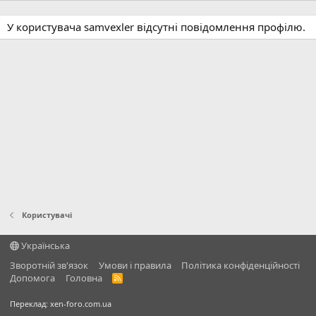
У користувача samvexler відсутні повідомлення профілю.
Користувачі
Українська
Зворотній зв'язок
Умови і правила
Політика конфіденційності
Дoпoмoга
Головна
R
S
S
Переклад:
xen-foro.com.ua