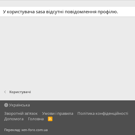
У користувача sasa відсутні повідомлення профілю.
Користувачі
Українська
Зворотній зв'язок
Умови і правила
Політика конфіденційності
Дoпoмoга
Головна
R
S
S
Переклад:
xen-foro.com.ua