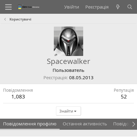
Увійти
Реєстрація
Користувачі
Spacewalker
Пользователь
Реєстрація
08.05.2013
Повідомлення
Репутація
1,083
52
Знайти
Повідомлення профілю
Остання активність
Повідомл