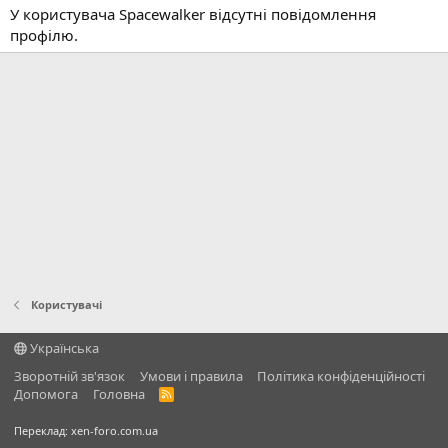
У користувача Spacewalker відсутні повідомлення
профілю.
Користувачі
Українська
Зворотній зв'язок
Умови і правила
Політика конфіденційності
Дoпoмoга
Головна
R
S
S
Переклад:
xen-foro.com.ua