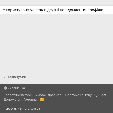
У користувача ValeraR відсутні повідомлення профілю.
Користувачі
Українська
Зворотній зв'язок
Умови і правила
Політика конфіденційності
Дoпoмoга
Головна
R
S
S
Переклад:
xen-foro.com.ua