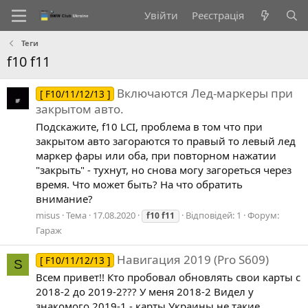
Увійти
Реєстрація
Теги
f10 f11
Включаются Лед-маркеры при
[ F10/11/12/13 ]
закрытом авто.
Подскажите, f10 LCI, проблема в том что при
закрытом авто загораются то правый то левый лед
маркер фары или оба, при повторном нажатии
"закрыть" - тухнут, но снова могу загореться через
время. Что может быть? На что обратить
внимание?
misus
Тема
17.08.2020
Відповідей: 1
Форум:
f10
f11
Гараж
Навигация 2019 (Pro S609)
[ F10/11/12/13 ]
S
Всем привет!! Кто пробовал обновлять свои карты с
2018-2 до 2019-2??? У меня 2018-2 Видел у
знакомого 2019-1 - карты Украины не такие