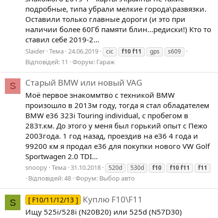
подробные, типа убрали мелкие города\развязки.
Оставили только главные дороги (и это при
наличии более 60Гб памяти блин...редиски!) Кто то
ставил себе 2019-2...
Slaider
Тема
24.06.2019
cic
f10
f11
gps
s609
Відповідей: 11
Форум:
Гараж
Старый BMW или новый VAG
S
Моё первое знакоммтво с техникой BMW
произошло в 2013м году, тогда я стал обладателем
BMW e36 323i Touring individual, с пробегом в
283т.км. До этого у меня был горький опыт с Пежо
2003года. 1 год назад, проездив на е36 4 года и
99200 км я продал е36 для покупки нового VW Golf
Sportwagen 2.0 TDI...
snoopy
Тема
31.10.2018
520d
530d
f10
f10
f11
f11
Відповідей: 48
Форум:
Выбор авто
Куплю F10\F11
[ F10/11/12/13 ]
S
Ищу 525i/528i (N20B20) или 525d (N57D30)