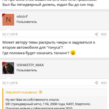
Был бы пятидверный дизель, ездил бы до сих пор.
nhtirf
N
Пользователь
02.11.2018
#22
Может автору темы раскрыть чакры и задуматься о
втором автомобиле для "тонуса"?
Где поломка будет означать тюнинг?
USHASTIY_MAX
Пользователь
02.11.2018
#23
DelyukinD сказав(ла):
Ну вот Вам из собственного опыта:
Е81 (трехдверный хетч), 116i, 2008 года, N45T, Steptronic.
Покупал новым у официалов в начале 2010.