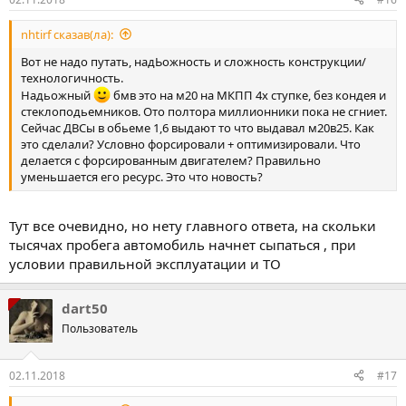
nhtirf сказав(ла):
Вот не надо путать, надЬожность и сложность конструкции/
технологичность.
Надьожный
бмв это на м20 на МКПП 4х ступке, без кондея и
стеклоподьемников. Ото полтора миллионники пока не сгниет.
Сейчас ДВСы в обьеме 1,6 выдают то что выдавал м20в25. Как
это сделали? Условно форсировали + оптимизировали. Что
делается с форсированным двигателем? Правильно
уменьшается его ресурс. Это что новость?
Тут все очевидно, но нету главного ответа, на скольки
тысячах пробега автомобиль начнет сыпаться , при
условии правильной эксплуатации и ТО
dart50
Пользователь
02.11.2018
#17