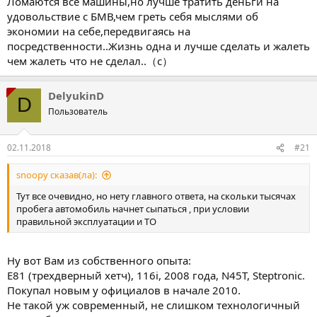
Ломаются все машины,но лучше тратить деньги на
удовольствие с БМВ,чем греть себя мыслями об
экономии на себе,передвигаясь на
посредственности..Жизнь одна и лучше сделать и жалеть
чем жалеть что не сделал..（с）
DelyukinD
D
Пользователь
02.11.2018
#21
snoopy сказав(ла):
Тут все очевидно, но нету главного ответа, на скольки тысячах
пробега автомобиль начнет сыпаться , при условии
правильной эксплуатации и ТО
Ну вот Вам из собственного опыта:
Е81 (трехдверный хетч), 116i, 2008 года, N45T, Steptronic.
Покупал новым у официалов в начале 2010.
Не такой уж современный, не слишком технологичный