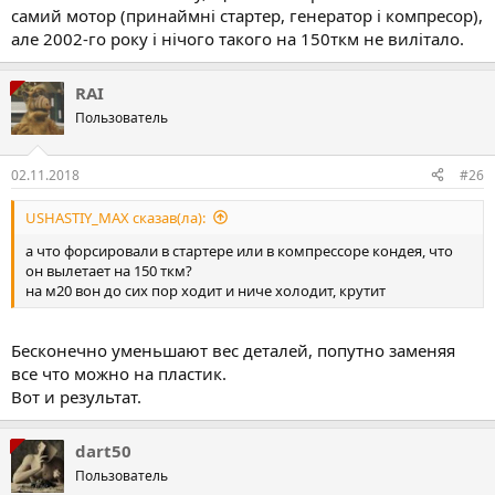
самий мотор (принаймні стартер, генератор і компресор),
але 2002-го року і нічого такого на 150ткм не вилітало.
RAI
Пользователь
02.11.2018
#26
USHASTIY_MAX сказав(ла):
а что форсировали в стартере или в компрессоре кондея, что
он вылетает на 150 ткм?
на м20 вон до сих пор ходит и ниче холодит, крутит
Бесконечно уменьшают вес деталей, попутно заменяя
все что можно на пластик.
Вот и результат.
dart50
Пользователь