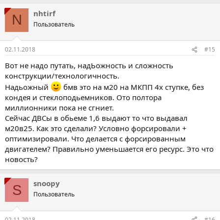
nhtirf
N
Пользователь
02.11.2018
#15
Вот не надо путать, надЬожность и сложность
конструкции/технологичность.
Надьожный
бмв это на м20 на МКПП 4х ступке, без
кондея и стеклоподьемников. Ото полтора
миллионники пока не сгниет.
Сейчас ДВСы в обьеме 1,6 выдают то что выдавал
м20в25. Как это сделали? Условно форсировали +
оптимизировали. Что делается с форсированным
двигателем? Правильно уменьшается его ресурс. Это что
новость?
snoopy
S
Пользователь
02.11.2018
#16