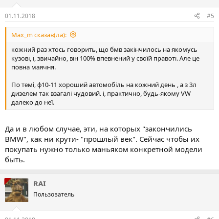
01.11.2018
#5
Max_m сказав(ла):
кожний раз хтось говорить, що бмв закінчилось на якомусь
кузові, і, звичайно, він 100% впевнений у своїй правоті. Але це
повна маячня.
По темі, ф10-11 хороший автомобіль на кожний день , а з 3л
дизелем так взагалі чудовий. і, практично, будь-якому VW
далеко до неї.
Да и в любом случае, эти, на которых "закончились
BMW", как ни крути- "прошлый век". Сейчас чтобы их
покупать нужно только маньяком конкретной модели
быть.
RAI
Пользователь