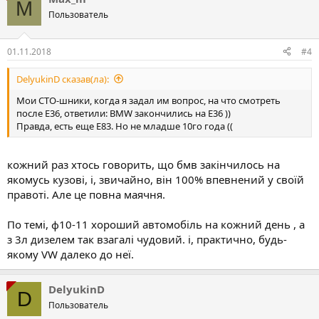
M
Пользователь
01.11.2018
#4
DelyukinD сказав(ла):
Мои СТО-шники, когда я задал им вопрос, на что смотреть
после Е36, ответили: BMW закончились на Е36 ))
Правда, есть еще Е83. Но не младше 10го года ((
кожний раз хтось говорить, що бмв закінчилось на
якомусь кузові, і, звичайно, він 100% впевнений у своїй
правоті. Але це повна маячня.
По темі, ф10-11 хороший автомобіль на кожний день , а
з 3л дизелем так взагалі чудовий. і, практично, будь-
якому VW далеко до неї.
DelyukinD
D
Пользователь