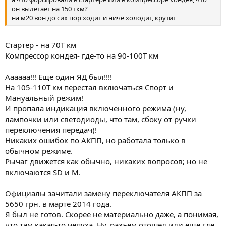
он вылетает на 150 ткм?
на м20 вон до сих пор ходит и ниче холодит, крутит
Стартер - на 70Т км
Компрессор кондея- где-то на 90-100Т км
Аааааа!!! Еще один ЯД был!!!!
На 105-110Т км перестал включаться Спорт и
Мануальный режим!
И пропала индикация включенного режима (ну,
лампочки или светодиоды, что там, сбоку от ручки
переключения передач)!
Никаких ошибок по АКПП, но работала только в
обычном режиме.
Рычаг движется как обычно, никаких вопросов; но не
включаются SD и M.
Официалы зачитали замену переключателя АКПП за
5650 грн. в марте 2014 года.
Я был не готов. Скорее не материально даже, а понимая,
что там какая-то чепуха. Ну, разъем отошел или еще где