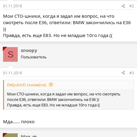
01.11.2018
#2
Мои СТО-шники, когда я задал им вопрос, на что
смотреть после Е36, ответили: BMW закончились на Е36
))
Правда, есть еще Е83. Но не младше 10го года ((
snoopy
S
Пользователь
01.11.2018
#3
DelyukinD сказав(ла):
Мои СТО-шники, когда я задал им вопрос, на что смотреть
после Е36, ответили: BMW закончились на Е36 ))
Правда, есть еще Е83. Но не младше 10го года ((
Мда...... плохо
Max_m