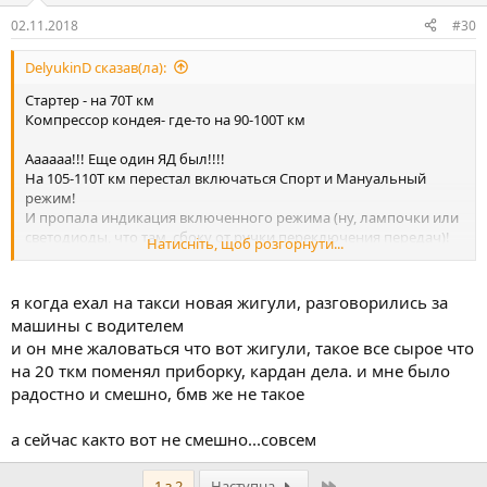
02.11.2018
#30
DelyukinD сказав(ла):
Стартер - на 70Т км
Компрессор кондея- где-то на 90-100Т км
Аааааа!!! Еще один ЯД был!!!!
На 105-110Т км перестал включаться Спорт и Мануальный
режим!
И пропала индикация включенного режима (ну, лампочки или
светодиоды, что там, сбоку от ручки переключения передач)!
Натисніть, щоб розгорнути...
Никаких ошибок по АКПП, но работала только в обычном
режиме.
Рычаг движется как обычно, никаких вопросов; но не
я когда ехал на такси новая жигули, разговорились за
включаются SD и M.
машины с водителем
и он мне жаловаться что вот жигули, такое все сырое что
Официалы зачитали замену переключателя АКПП за 5650 грн. в
на 20 ткм поменял приборку, кардан дела. и мне было
марте 2014 года.
радостно и смешно, бмв же не такое
Я был не готов. Скорее не материально даже, а понимая, что
там какая-то чепуха. Ну, разъем отошел или еще где контакт
плохой.
а сейчас както вот не смешно...совсем
Самому лезть было ссошненько. Пытался найти кто бы помог.
И, в конце концов, пацаны у Саши Карасева разобрали и
Останній
1 з 2
Наступна