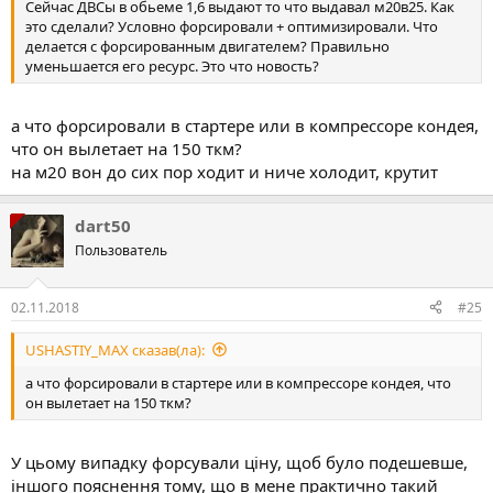
Сейчас ДВСы в обьеме 1,6 выдают то что выдавал м20в25. Как
это сделали? Условно форсировали + оптимизировали. Что
делается с форсированным двигателем? Правильно
уменьшается его ресурс. Это что новость?
а что форсировали в стартере или в компрессоре кондея,
что он вылетает на 150 ткм?
на м20 вон до сих пор ходит и ниче холодит, крутит
dart50
Пользователь
02.11.2018
#25
USHASTIY_MAX сказав(ла):
а что форсировали в стартере или в компрессоре кондея, что
он вылетает на 150 ткм?
У цьому випадку форсували ціну, щоб було подешевше,
іншого пояснення тому, що в мене практично такий