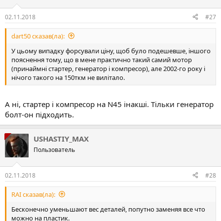
02.11.2018
#27
dart50 сказав(ла):
У цьому випадку форсували ціну, щоб було подешевше, іншого
пояснення тому, що в мене практично такий самий мотор
(принаймні стартер, генератор і компресор), але 2002-го року і
нічого такого на 150ткм не вилітало.
А ні, стартер і компресор на N45 інакші. Тільки генератор
болт-он підходить.
USHASTIY_MAX
Пользователь
02.11.2018
#28
RAI сказав(ла):
Бесконечно уменьшают вес деталей, попутно заменяя все что
можно на пластик.