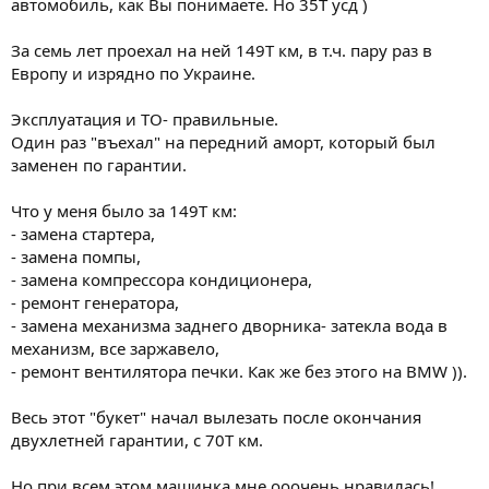
автомобиль, как Вы понимаете. Но 35Т усд )
За семь лет проехал на ней 149Т км, в т.ч. пару раз в
Европу и изрядно по Украине.
Эксплуатация и ТО- правильные.
Один раз "въехал" на передний аморт, который был
заменен по гарантии.
Что у меня было за 149Т км:
- замена стартера,
- замена помпы,
- замена компрессора кондиционера,
- ремонт генератора,
- замена механизма заднего дворника- затекла вода в
механизм, все заржавело,
- ремонт вентилятора печки. Как же без этого на BMW )).
Весь этот "букет" начал вылезать после окончания
двухлетней гарантии, с 70Т км.
Но при всем этом машинка мне ооочень нравилась!