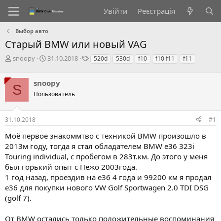
Увійти
Реєстрація
Выбор авто
Старый BMW или новый VAG
А
Д
Т
snoopy
31.10.2018
520d
530d
f10
f10 f11
f11
в
а
е
т
т
г
snoopy
о
а
и
S
р
с
Пользователь
т
т
е
в
31.10.2018
#1
м
о
и
р
Моё первое знакоммтво с техникой BMW произошло в
е
2013м году, тогда я стал обладателем BMW e36 323i
н
н
Touring individual, с пробегом в 283т.км. До этого у меня
я
был горький опыт с Пежо 2003года.
1 год назад, проездив на е36 4 года и 99200 км я продал
е36 для покупки нового VW Golf Sportwagen 2.0 TDI DSG
(golf 7).
От BMW остались только положительные воспоминания