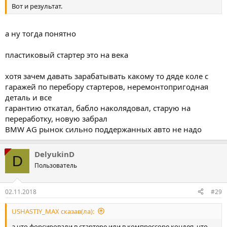
Вот и результат.
а ну тогда понятно
пластиковый стартер это на века
хотя зачем давать зарабатывать какому то дяде коле с
гаражей по перебору стартеров, неремонтопригодная
деталь и все
гарантию откатал, бабло наколядовал, старую на
переработку, новую забрал
BMW AG рынок сильно поддержанных авто не надо
DelyukinD
D
Пользователь
02.11.2018
#29
USHASTIY_MAX сказав(ла):
а что форсировали в стартере или в компрессоре кондея, что