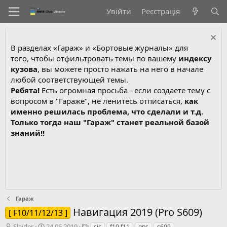
Увійти
Реєстрація
В разделах «Гараж» и «Бортовые журналы» для
того, чтобы отфильтровать темы по вашему
индексу
кузова
, вы можете просто нажать на него в начале
любой соответствующей темы.
Ребята!
Есть огромная просьба - если создаете тему с
вопросом в "Гараже", не ленитесь отписаться,
как
именно решилась проблема, что сделали и т.д.
Только тогда наш "Гараж" станет реальной базой
знаний!!
Гараж
Навигация 2019 (Pro S609)
[ F10/11/12/13 ]
А
Д
Т
Slaider
24.06.2019
cic
f10 f11
gps
s609