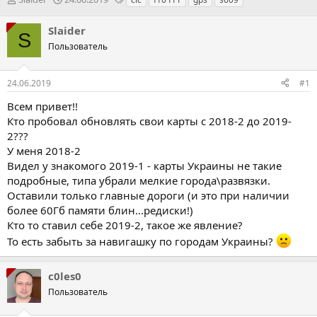
в
а
е
т
т
г
Slaider
S
о
а
и
Пользователь
р
с
т
т
е
в
24.06.2019
#1
м
о
и
р
Всем привет!!
е
Кто пробовал обновлять свои карты с 2018-2 до 2019-
н
2???
н
У меня 2018-2
я
Видел у знакомого 2019-1 - карты Украины не такие
подробные, типа убрали мелкие города\развязки.
Оставили только главные дороги (и это при наличии
более 60Гб памяти блин...редиски!)
Кто то ставил себе 2019-2, такое же явление?
То есть забыть за навигашку по городам Украины?
c0les0
Пользователь