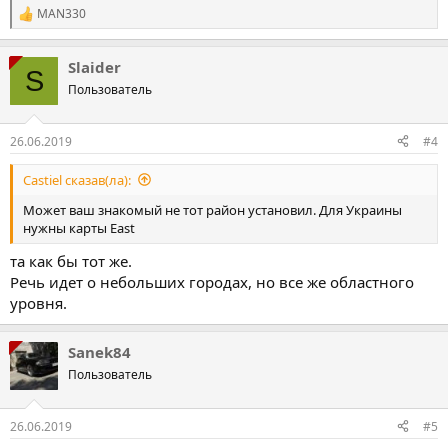
MAN330
Р
е
а
Slaider
к
S
ц
Пользователь
і
ї
:
26.06.2019
#4
Castiel сказав(ла):
Может ваш знакомый не тот район установил. Для Украины
нужны карты East
та как бы тот же.
Речь идет о небольших городах, но все же областного
уровня.
Sanek84
Пользователь
26.06.2019
#5