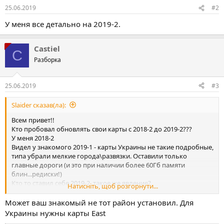
25.06.2019
#2
У меня все детально на 2019-2.
Castiel
C
Разборка
25.06.2019
#3
Slaider сказав(ла):
Всем привет!!
Кто пробовал обновлять свои карты с 2018-2 до 2019-2???
У меня 2018-2
Видел у знакомого 2019-1 - карты Украины не такие подробные,
типа убрали мелкие города\развязки. Оставили только
главные дороги (и это при наличии более 60Гб памяти
блин...редиски!)
Кто то ставил себе 2019-2, такое же явление?
Натисніть, щоб розгорнути...
То есть забыть за навигашку по городам Украины?
Может ваш знакомый не тот район установил. Для
Украины нужны карты East