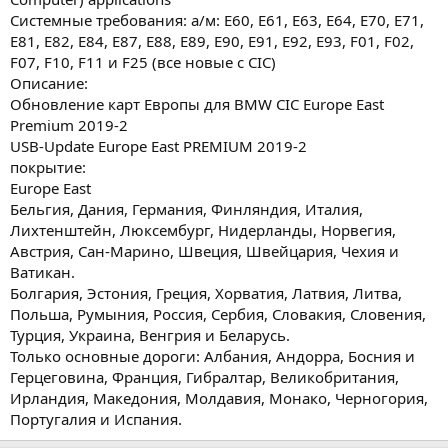
Системные требования: а/м: E60, E61, E63, E64, E70, E71,
E81, E82, E84, E87, E88, E89, E90, E91, E92, E93, F01, F02,
F07, F10, F11 и F25 (все новые с CIC)
Описание:
Обновление карт Европы для BMW CIC Europe East
Premium 2019-2
USB-Update Europe East PREMIUM 2019-2
покрытие:
Europe East
Бельгия, Дания, Германия, Финляндия, Италия,
Лихтенштейн, Люксембург, Нидерланды, Норвегия,
Австрия, Сан-Марино, Швеция, Швейцария, Чехия и
Ватикан.
Болгария, Эстония, Греция, Хорватия, Латвия, Литва,
Польша, Румыния, Россия, Сербия, Словакия, Словения,
Турция, Украина, Венгрия и Беларусь.
Только основные дороги: Албания, Андорра, Босния и
Герцеговина, Франция, Гибралтар, Великобритания,
Ирландия, Македония, Молдавия, Монако, Черногория,
Португалия и Испания.