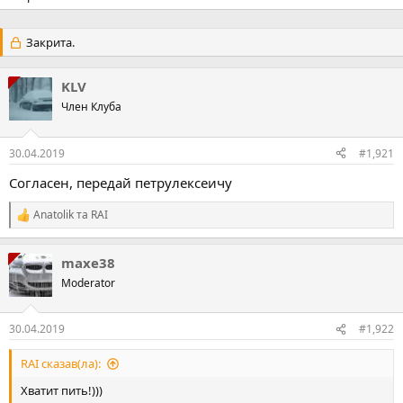
Закрита.
KLV
Член Клуба
30.04.2019
#1,921
Согласен, передай петрулексеичу
Anatolik
та
RAI
Р
е
а
maxe38
к
ц
Moderator
і
ї
:
30.04.2019
#1,922
RAI сказав(ла):
Хватит пить!)))