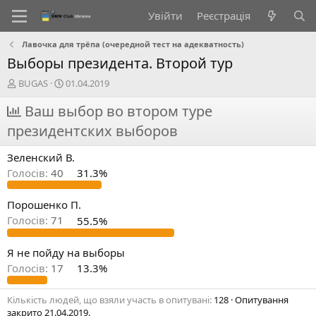
Увійти
Реєстрація
Лавочка для трёпа (очередной тест на адекватность)
Выборы президента. Второй тур
А
Д
BUGAS
01.04.2019
в
а
т
Ваш выбор во втором туре
т
о
а
президентских выборов
р
с
т
т
Зеленский В.
е
в
м
о
Голосів:
40
31.3%
и
р
е
Порошенко П.
н
Голосів:
71
55.5%
н
я
Я не пойду на выборы
Голосів:
17
13.3%
Кількість людей, що взяли участь в опитувані
128
Опитування
закрито
21.04.2019
.