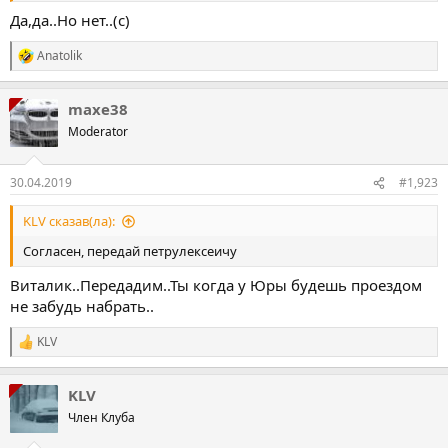
Да,да..Но нет..(с)
Anatolik
Р
е
а
maxe38
к
ц
Moderator
і
ї
:
30.04.2019
#1,923
KLV сказав(ла):
Согласен, передай петрулексеичу
Виталик..Передадим..Ты когда у Юры будешь проездом
не забудь набрать..
KLV
Р
е
а
KLV
к
ц
Член Клуба
і
ї