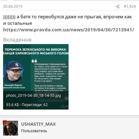
:
30.04.2019
#1,924
)))))))) а батя то переобулся даже не прыгая, впрочем как
и остальные
https://www.pravda.com.ua/news/2019/04/30/7213941/
Вкладення
photo_2019-04-30_18-14-55.jpg
93.6 КБ · Перегляди: 62
USHASTIY_MAX
Пользователь