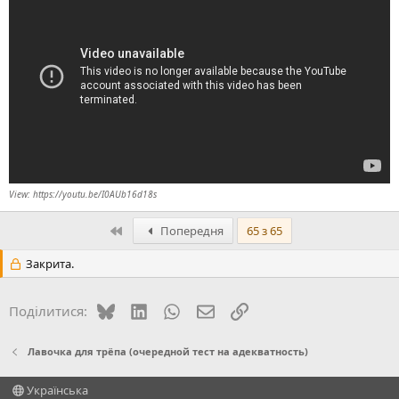
View: https://youtu.be/I0AUb16d18s
Перший
Попередня
65 з 65
Закрита.
Bluesky
LinkedIn
WhatsApp
E-mail
Посилання
Поділитися:
Лавочка для трёпа (очередной тест на адекватность)
Українська