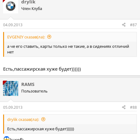
drylik
Член Клуба
04.09.2013
#87
EVGENIY сказав(ла):
а че его ставить, карты только не такие, а в сидениях отличий
нет
Есть,пассажирская хуже будет))))))
RAMS
Пользователь
05.09.2013
#88
drylik сказав(ла):
Есть,пассажирская хуже будет))))))
k::rofl: