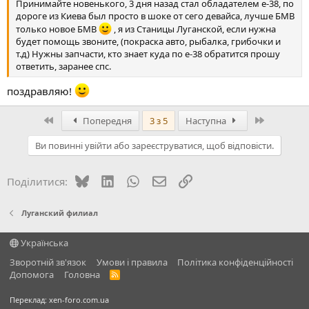
Принимайте новенького, 3 дня назад стал обладателем е-38, по
дороге из Киева был просто в шоке от сего девайса, лучше БМВ
только новое БМВ
, я из Станицы Луганской, если нужна
будет помощь звоните, (покраска авто, рыбалка, грибочки и
т.д) Нужны запчасти, кто знает куда по е-38 обратится прошу
ответить, заранее спс.
поздравляю!
Перший
Останній
Попередня
3 з 5
Наступна
Ви повинні увійти або зареєструватися, щоб відповісти.
Bluesky
LinkedIn
WhatsApp
E-mail
Посилання
Поділитися:
Луганский филиал
Українська
Зворотній зв'язок
Умови і правила
Політика конфіденційності
Дoпoмoга
Головна
R
S
S
Переклад:
xen-foro.com.ua