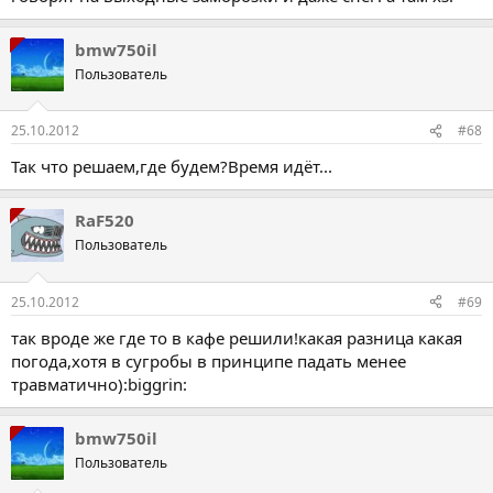
bmw750il
Пользователь
25.10.2012
#68
Так что решаем,где будем?Время идёт...
RaF520
Пользователь
25.10.2012
#69
так вроде же где то в кафе решили!какая разница какая
погода,хотя в сугробы в принципе падать менее
травматично):biggrin:
bmw750il
Пользователь