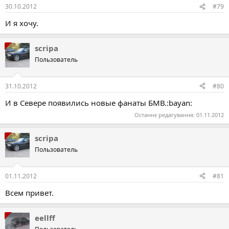
30.10.2012
#79
И я хочу.
scripa
Пользователь
31.10.2012
#80
И в Севере появились новые фанаты БМВ.:bayan:
Останнє редагування:
01.11.2012
scripa
Пользователь
01.11.2012
#81
Всем привет.
eellff