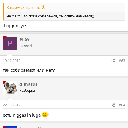
Karasev сказав(ла):
не факт, что пока соберемся, он опять начнется)))
:biggrin::yes:
PLAY
P
Banned
19.10.2012
#63
так собираемся или нет?
dimasus
Разборка
22.10.2012
#64
есть niggas in luga
)