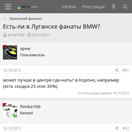
Увійти
Реєстрація
Луганский филиал
Есть-ли в Луганске фанаты BMW?
А
Д
bmw750il
03.12.2011
в
а
т
т
spee
о
а
Пользователь
р
с
т
т
е
в
18.10.2012
#61
м
о
и
р
может лучше в центре где-нить? в Короне, например
е
(есть скидка 25 или 30%).
н
н
Останнє редагування:
18.10.2012
я
fimka100
Banned
18.10.2012
#62