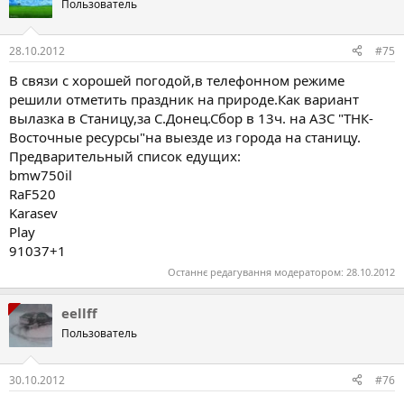
Пользователь
28.10.2012
#75
В связи с хорошей погодой,в телефонном режиме
решили отметить праздник на природе.Как вариант
вылазка в Cтаницу,за С.Донец.Сбор в 13ч. на АЗС "ТНК-
Восточные ресурсы"на выезде из города на станицу.
Предварительный список едущих:
bmw750il
RaF520
Karasev
Play
91037+1
Останнє редагування модератором:
28.10.2012
eellff
Пользователь
30.10.2012
#76