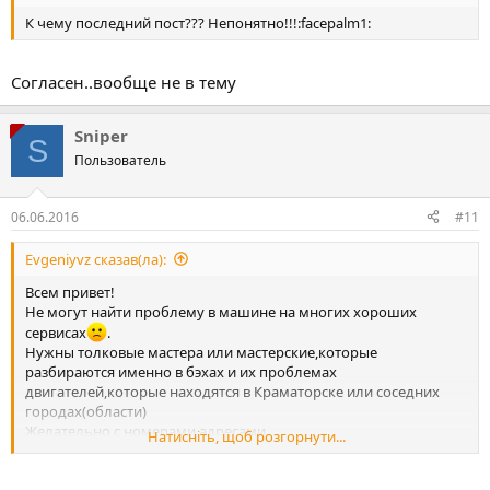
К чему последний пост??? Непонятно!!!:facepalm1:
Согласен..вообще не в тему
Sniper
S
Пользователь
06.06.2016
#11
Evgeniyvz сказав(ла):
Всем привет!
Не могут найти проблему в машине на многих хороших
сервисах
.
Нужны толковые мастера или мастерские,которые
разбираются именно в бэхах и их проблемах
двигателей,которые находятся в Краматорске или соседних
городах(области)
Желательно с номерами,адресами.
Натисніть, щоб розгорнути...
Буду безумно благодарен за помощь