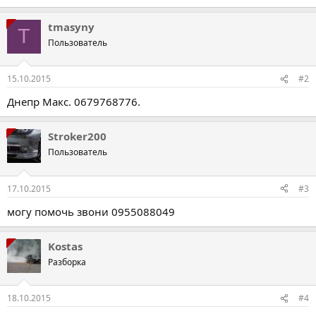
tmasyny
T
Пользователь
15.10.2015
#2
Днепр Макс. 0679768776.
Stroker200
Пользователь
17.10.2015
#3
могу помочь звони 0955088049
Kostas
Разборка
18.10.2015
#4