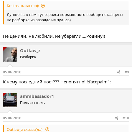
Kostas сказав(ла):
Лучше вы к нам..тут сервиса нормального вообще нет...а цены
на разборке из разряда импульса)
Не ценили, не любили, не уберегли....Родину!)
Outlaw_z
Разборка
05.06.2016
#9
К чему последний пост??? Непонятно!!!:facepalm1:
ammbassador1
Пользователь
05.06.2016
#10
Outlaw_z сказав(ла):