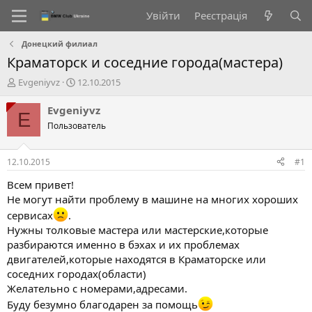
Увійти
Реєстрація
Донецкий филиал
Краматорск и соседние города(мастера)
А
Д
Evgeniyvz
12.10.2015
в
а
т
т
Evgeniyvz
E
о
а
Пользователь
р
с
т
т
е
в
12.10.2015
#1
м
о
и
р
Всем привет!
е
Не могут найти проблему в машине на многих хороших
н
сервисах
.
н
Нужны толковые мастера или мастерские,которые
я
разбираются именно в бэхах и их проблемах
двигателей,которые находятся в Краматорске или
соседних городах(области)
Желательно с номерами,адресами.
Буду безумно благодарен за помощь