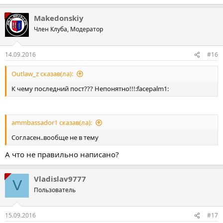
Makedonskiy
Член Клуба, Модератор
14.09.2016
#16
Outlaw_z сказав(ла):
К чему последний пост??? Непонятно!!!:facepalm1:
ammbassador1 сказав(ла):
Согласен..вообще не в тему
А что не правильно написано?
Vladislav9777
V
Пользователь
15.09.2016
#17