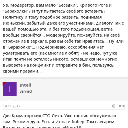
Ув. Модератор, вам мало "Беседки", Кривого Рога и
"Барахолки"? И тут пытаетесь своё эго вставить?
Политику и тому подобное развить, поднимая
июньский, забытый даже его участниками, диалог? Так с
вашей помощью эта, и без того подыхающая, ветка
вообще свернётся... Модерируйте, пожалуйста, на своё
отражение в зеркале, раз вы себе так нравитесь... Ну или
в "Барахолке"... Подчёркиваю, оскорбления нет,
усматривать его (как многие любят) - не надо. Тут уже
итак почти не осталось никого, оставшихся немногих
вызовете на конфликт и отправите в бан, пользуясь
своими правами...
Intell
I
Banned
19.11.2017
#18
Для Краматорских СТО Лига. Уже третью обслуживаю
там. Рекомендую. Есть и Инпа и бобер. Там слесарем
Виталик, очень толково по е46 и е39