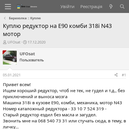
Увійти
Реєстрація
Барахолка :: Куплю
Куплю редуктор на Е90 комби 318і N43
мотор
А
Д
UFOsat
17.12.2020
в
а
т
т
UFOsat
о
а
Пользователь
р
с
т
т
е
в
05.01.2021
#1
м
о
и
р
Привет всем!
е
Ищем хороший редуктор, чтоб не тек, не гудел и т.д., без
н
приключений и выноса мозга
н
Машина 318і в кузове Е90, комби, механика, мотор N43
я
Номер каталожный редуктора - 33 10 7 524 319 -
Старый редуктор ездил без масла и загудел.
Звонить мне на 068 540 73 31 или стучать сюда, в тему, в
личку...