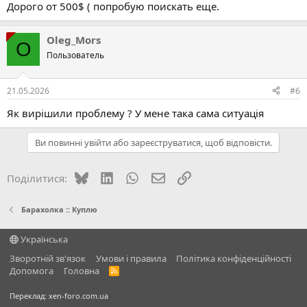
Дорого от 500$ ( попробую поискать еще.
Oleg_Mors
O
Пользователь
21.05.2026
#6
Як вирішили проблему ? У мене така сама ситуація
Ви повинні увійти або зареєструватися, щоб відповісти.
Bluesky
LinkedIn
WhatsApp
E-mail
Посилання
Поділитися:
Барахолка :: Куплю
Українська
Зворотній зв'язок
Умови і правила
Політика конфіденційності
Дoпoмoга
Головна
R
S
S
Переклад:
xen-foro.com.ua