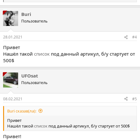
е
а
Buri
к
ц
Пользователь
і
ї
:
28.01.2021
#4
Привет
Нашёл такой
список
под данный артикул, б/у стартует от
500$
UFOsat
Пользователь
08.02.2021
#5
Buri сказав(ла):
Привет
Нашёл такой
список
под данный артикул, б/у стартует от 500$
Привет!