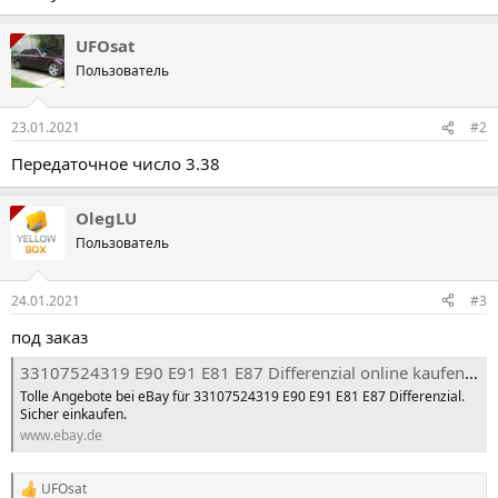
UFOsat
Пользователь
23.01.2021
#2
Передаточное число 3.38
OlegLU
Пользователь
24.01.2021
#3
под заказ
33107524319 E90 E91 E81 E87 Differenzial online kaufen | eBay
Tolle Angebote bei eBay für 33107524319 E90 E91 E81 E87 Differenzial.
Sicher einkaufen.
www.ebay.de
UFOsat
Р