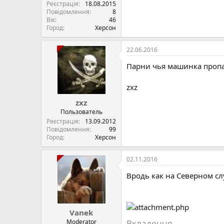
Реєстрація
18.08.2015
Повідомлення
8
Вік
46
Город
Херсон
22.06.2016
Парни чья машинка проп
zxz
zxz
Пользователь
Реєстрація
13.09.2012
Повідомлення
99
Город
Херсон
02.11.2016
Вродь как на Северном слу
Vanek
Moderator
Вкладення