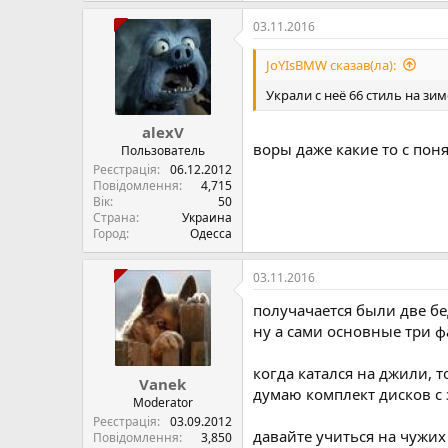
03.11.2016
JoYIsBMW сказав(ла):
Украли с неё 66 стиль на зиме.
alexV
воры даже какие то с понят
Пользователь
Реєстрація
06.12.2012
Повідомлення
4,715
Вік
50
Страна
Украина
Город
Одесса
03.11.2016
получачается были две бед
ну а сами основные три фа
когда катался на джили, 
Vanek
думаю комплект дисков с 
Moderator
Реєстрація
03.09.2012
давайте учиться на чужих
Повідомлення
3,850