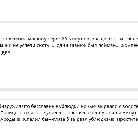
агс поставил машину через 20 минут возвращаюсь....и наб
олпачки не успели снять......один гавнюк был пойман.....ко
ggrin:
бнаружил,что бесславные ублюдки ночью вырвали с водите
в Палицыю смыла не увидел....постоял около машины минут 15
ды!!!!!!!Спалил бы---глаза б вырвал ублюдкам!!!!Простите,...