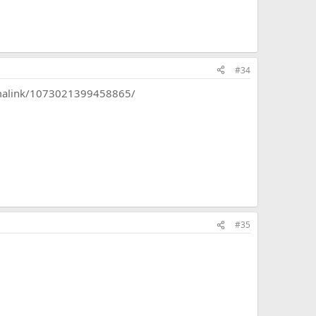
#34
malink/1073021399458865/
#35