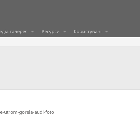
діа галерея
Ресурси
Користувачі
e-utrom-gorela-audi-foto