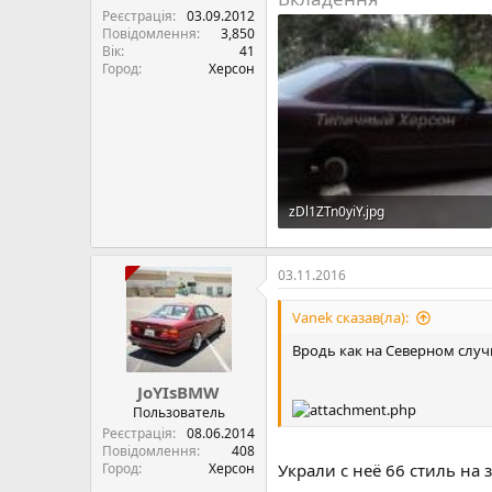
Реєстрація
03.09.2012
Повідомлення
3,850
Вік
41
Город
Херсон
zDl1ZTn0yiY.jpg
171.2 КБ · Перегляди: 243
03.11.2016
Vanek сказав(ла):
Вродь как на Северном случи
JoYIsBMW
Пользователь
Реєстрація
08.06.2014
Повідомлення
408
Город
Херсон
Украли с неё 66 стиль на з