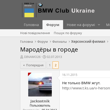
Головна
Форум
Нове на форумі
Ме
Нові повідомлення
Пошук по форуму
Головна
Форум
Филиалы
Херсонский филиал
Мародёры в городе
А
Д
DINAMO26
02.07.2013
в
а
Попередня
1
2
т
т
о
а
р
с
16.11.2015
т
т
Не только BMW жгут.
е
в
м
о
http://www.t.ks.ua/v-herson
и
р
е
Jacksotnik
н
н
Пользователь
я