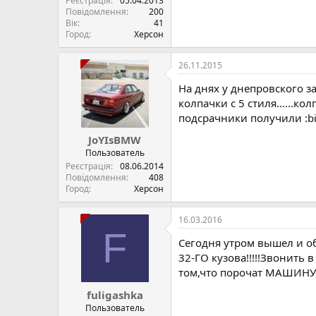
Реєстрація
05.04.2013
Повідомлення
200
Вік
41
Город
Херсон
26.11.2015
На днях у днепровского з
колпачки с 5 стиля......к
подсрачники получили :bi
JoYIsBMW
Пользователь
Реєстрація
08.06.2014
Повідомлення
408
Город
Херсон
16.03.2016
F
Сегодня утром вышел и о
32-ГО кузова!!!!!Звонить 
том,что порочат МАШИНУ,уро
fuligashka
Пользователь