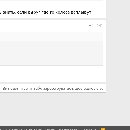
нать, если вдруг где то колеса всплывут !!!
#41
Ви повинні увійти або зареєструватися, щоб відповісти.
R