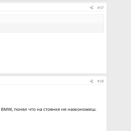
#37
#38
а BMW, понял что на стоянке не наэкономиш.