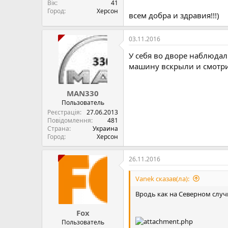
Вік
41
Город
Херсон
всем добра и здравия!!!)
03.11.2016
У себя во дворе наблюдал
машину вскрыли и смотри
MAN330
Пользователь
Реєстрація
27.06.2013
Повідомлення
481
Страна
Украина
Город
Херсон
26.11.2016
Vanek сказав(ла):
Вродь как на Северном случи
Fox
Пользователь