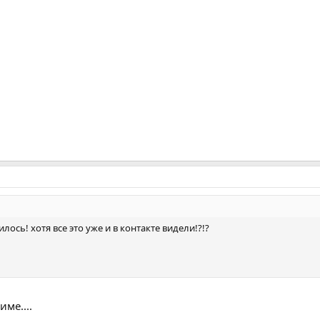
лось! хотя все это уже и в контакте видели!?!?
име....