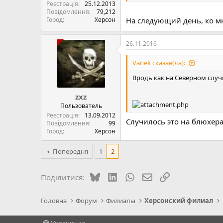
Реєстрація
25.12.2013
Повідомлення
79,212
Город
Херсон
На следующий день, ко мне
26.11.2016
Vanek сказав(ла):
Вродь как на Северном случи
zxz
Пользователь
Реєстрація
13.09.2012
Случилось это на блюхера
Повідомлення
99
Город
Херсон
Попередня
1
2
Bluesky
LinkedIn
WhatsApp
E-mail
Посилання
Поділитися:
Головна
Форум
Филиалы
Херсонский филиал