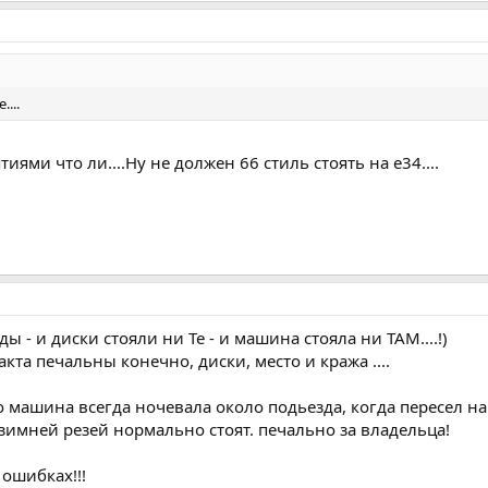
...
иями что ли....Ну не должен 66 стиль стоять на е34....
ы - и диски стояли ни Те - и машина стояла ни ТАМ....!)
кта печальны конечно, диски, место и кража ....
то машина всегда ночевала около подьезда, когда пересел н
зимней резей нормально стоят. печально за владельца!
 ошибках!!!