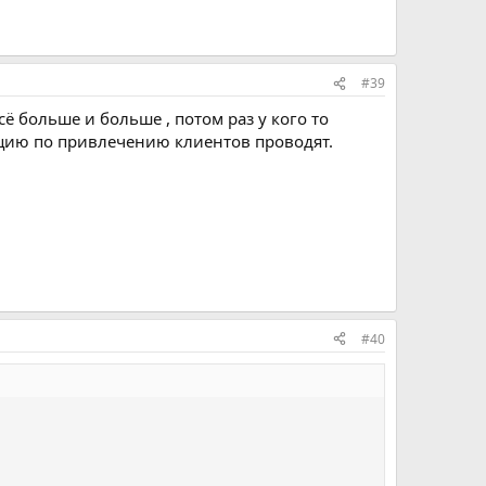
#39
ё больше и больше , потом раз у кого то
цию по привлечению клиентов проводят.
#40