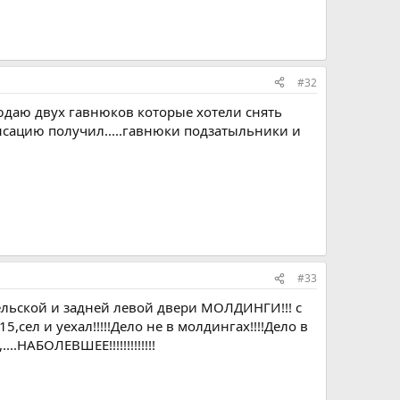
#32
людаю двух гавнюков которые хотели снять
мпенсацию получил.....гавнюки подзатыльники и
#33
льской и задней левой двери МОЛДИНГИ!!! с
,сел и уехал!!!!!Дело не в молдингах!!!!Дело в
.НАБОЛЕВШЕЕ!!!!!!!!!!!!!