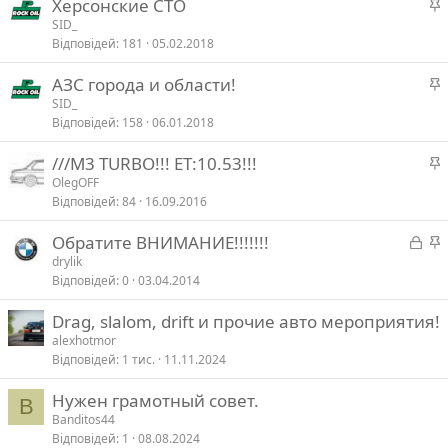
Херсонские СТО
а
SID_
в
Відповідей
181
05.02.2018
а
л
АЗС города и области!
а
SID_
в
Відповідей
158
06.01.2018
а
л
///M3 TURBO!!! ET:10.53!!!
а
OlegOFF
в
Відповідей
84
16.09.2016
а
л
З
Обратите ВНИМАНИЕ!!!!!!!
а
а
drylik
в
Відповідей
0
03.04.2014
к
а
р
л
Drag, slalom, drift и прочие авто мероприятия!
и
alexhotmor
т
в
Відповідей
1 тис.
11.11.2024
а
а
Нужен грамотный совет.
B
Banditos44
Відповідей
1
08.08.2024