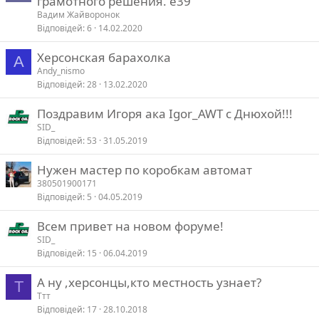
грамотного решения. е39
Вадим Жайворонок
Відповідей
6
14.02.2020
Херсонская барахолка
A
Andy_nismo
Відповідей
28
13.02.2020
Поздравим Игоря ака Igor_AWT с Днюхой!!!
SID_
Відповідей
53
31.05.2019
Нужен мастер по коробкам автомат
380501900171
Відповідей
5
04.05.2019
Всем привет на новом форуме!
SID_
Відповідей
15
06.04.2019
А ну ,херсонцы,кто местность узнает?
Т
Ттт
Відповідей
17
28.10.2018