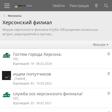
Увійти
Реєстрація
Филиалы
Херсонский филиал
Форум херсонского филиала Клуба. Обсуждение локальных
встреч, мероприятий и прочее...
Фільтри
Гостям города Херсона.
а
SID_
Відповідей
18
06.02.2024
л
ищем попутчиков
а
_ChiplinE_
в
Відповідей
43
10.03.2022
а
л
служба sos херсонского филиала!
а
SID_
в
Відповідей
35
30.07.2021
а
л