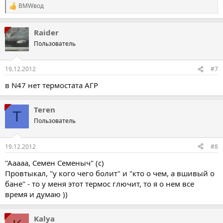
BMWвод
Пока напрашивается только один вывод, благодаря
Р
е
рециркуляции салона я дал двигателю и салону нагреться.
а
Понаблюдаю на холодную и поиграюсь с рециркуляцией.
Raider
к
ц
Пользователь
і
ї
:
19.12.2012
#7
в N47 нет термостата АГР
Teren
T
Пользователь
19.12.2012
#8
"Ааааа, Семен Семеныч" (с)
Провтыкал, "у кого чего болит" и "кто о чем, а вшивый о
бане" - то у меня этот термос глючит, то я о нем все
время и думаю ))
Kalya