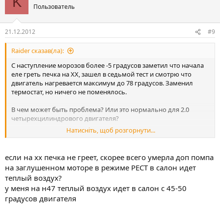
K
Пользователь
21.12.2012
#9
Raider сказав(ла):
С наступление морозов более -5 градусов заметил что начала
еле греть печка на ХХ, зашел в седьмой тест и смотрю что
двигатель нагревается максимум до 78 градусов. Заменил
термостат, но ничего не поменялось.
В чем может быть проблема? Или это нормально для 2.0
четырехцилиндрового двигателя?
Натисніть, щоб розгорнути...
Заранее спасибо!
если на хх печка не греет, скорее всего умерла доп помпа
на заглушенном моторе в режиме РЕСТ в салон идет
теплый воздух?
у меня на н47 теплый воздух идет в салон с 45-50
градусов двигателя