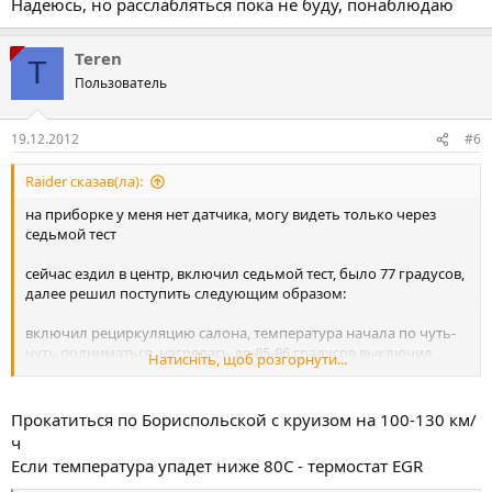
Надеюсь, но расслабляться пока не буду, понаблюдаю
Teren
T
Пользователь
19.12.2012
#6
Raider сказав(ла):
на приборке у меня нет датчика, могу видеть только через
седьмой тест
сейчас ездил в центр, включил седьмой тест, было 77 градусов,
далее решил поступить следующим образом:
включил рециркуляцию салона, температура начала по чуть-
чуть подниматься, нагрелась до 85-86 градусов,выключил
Натисніть, щоб розгорнути...
рециркуляцию, далее попал в небольшую пробку и
температура дошла аж да 96 , потом упала резко до 84 (я так
понял включился вентилятор), потом дошла до 90 и я приехал.
Прокатиться по Бориспольской с круизом на 100-130 км/
Минут через 25 сел в машину, включил седьмой тест, было 80
ч
градусов и поехал обратно на куреневку, так всю дорогу
Если температура упадет ниже 80С - термостат EGR
температура ниже 85 не падала.