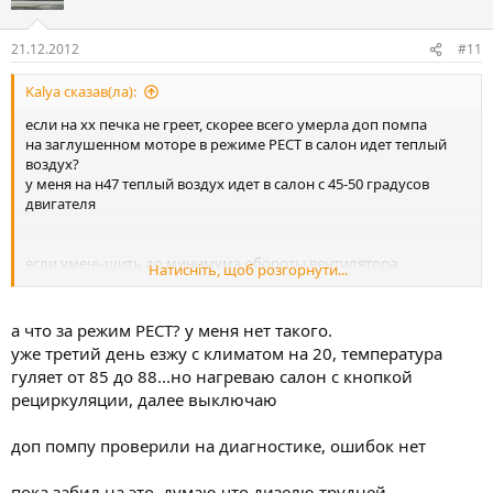
21.12.2012
#11
Kalya сказав(ла):
если на хх печка не греет, скорее всего умерла доп помпа
на заглушенном моторе в режиме РЕСТ в салон идет теплый
воздух?
у меня на н47 теплый воздух идет в салон с 45-50 градусов
двигателя
если уменьшить до минимума обороты вентилятора
Натисніть, щоб розгорнути...
отопителя, прогревается машина до 90 на ходу?
а что за режим РЕСТ? у меня нет такого.
у меня вчера с климатом на 20 и авто, прогрелась до 88 гр.
уже третий день езжу с климатом на 20, температура
минут за 25
гуляет от 85 до 88...но нагреваю салон с кнопкой
рециркуляции, далее выключаю
доп помпу проверили на диагностике, ошибок нет
пока забил на это, думаю что дизелю трудней