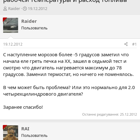
А
Д
Raider
19.12.2012
в
а
т
т
Raider
о
а
Пользователь
р
с
т
т
е
в
19.12.2012
#1
м
о
и
р
С наступление морозов более -5 градусов заметил что
е
начала еле греть печка на ХХ, зашел в седьмой тест и
н
смотрю что двигатель нагревается максимум до 78
н
градусов. Заменил термостат, но ничего не поменялось.
я
В чем может быть проблема? Или это нормально для 2.0
четырехцилиндрового двигателя?
Заранее спасибо!
Останнє редагування:
25.12.2012
RAI
Пользователь