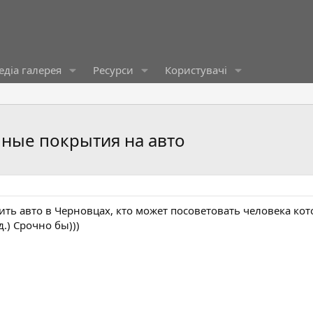
діа галерея
Ресурси
Користувачі
ные покрытия на авто
ить авто в Черновцах, кто может посоветовать человека кот
.) Срочно бы)))