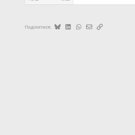
Bluesky
LinkedIn
WhatsApp
E-mail
Посилання
Поділитися: