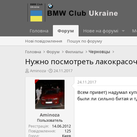
Головна
Форум
Нове на форумі
Ме
Нові повідомлення
Пошук по форуму
Головна
Форум
Филиалы
Черновцы
Нужно посмотреть лакокрасоч
А
Д
Aminoza
24.11.2017
в
а
т
т
24.11.2017
о
а
Всем привет) надумал куп
р
с
т
т
были ли сильно битая и тд
е
в
м
о
Aminoza
и
р
е
Пользователь
н
Реєстрація
14.06.2012
н
Повідомлення
125
Город
Киев
я