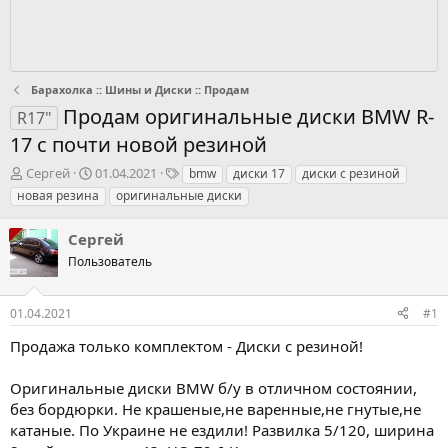
Барахолка :: Шины и Диски :: Продам
Продам оригинальные диски BMW R-
R17"
17 c почти новой резиной
А
Д
Т
Cергей
01.04.2021
bmw
диски 17
диски с резиной
в
а
е
новая резина
оригинальные диски
т
т
г
о
а
и
Cергей
р
с
т
Пользователь
т
е
в
м
о
01.04.2021
#1
и
р
е
Продажа только комплектом - Диски с резиной!
н
н
Оригинальные диски BMW б/у в отличном состоянии,
я
без бордюрки. Не крашеные,не варенные,не гнутые,не
катаные. По Украине не ездили! Развилка 5/120, ширина