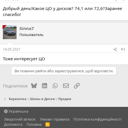
Добрый день!Какое ЦО у дисков? 74,1 или 72,6?Заранее
спасибо!
Sinna7
Пользователь
14.05.2021
#3
Тоже интересует ЦО
Ви повинні увійти або зареєструватися, щоб відповісти.
Bluesky
LinkedIn
WhatsApp
E-mail
Посилання
Поділитися:
Барахолка :: Шины и Диски :: Продам
Українська
Зворотній зв'язок
Умови і правила
Політика конфіденційності
Дoпoмoга
Головна
R