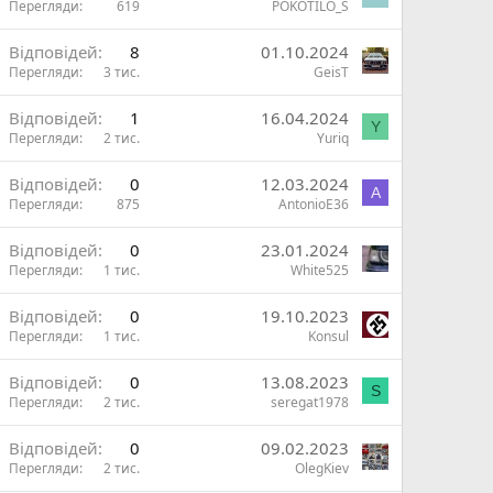
Перегляди
619
POKOTILO_S
Відповідей
8
01.10.2024
Перегляди
3 тис.
GeisT
Відповідей
1
16.04.2024
Y
Перегляди
2 тис.
Yuriq
Відповідей
0
12.03.2024
A
Перегляди
875
AntonioE36
Відповідей
0
23.01.2024
Перегляди
1 тис.
White525
Відповідей
0
19.10.2023
Перегляди
1 тис.
Konsul
Відповідей
0
13.08.2023
S
Перегляди
2 тис.
seregat1978
Відповідей
0
09.02.2023
Перегляди
2 тис.
OlegKiev