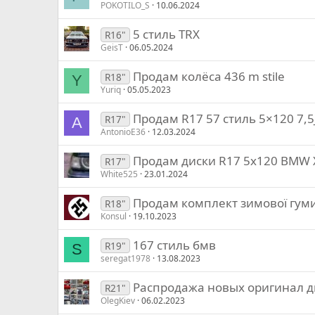
POKOTILO_S
10.06.2024
5 стиль TRX
R16"
GeisT
06.05.2024
Продам колёса 436 m stile
R18"
Y
Yuriq
05.05.2023
Продам R17 57 стиль 5×120 7,5
R17"
A
AntonioE36
12.03.2024
Продам диски R17 5х120 BMW X
R17"
White525
23.01.2024
Продам комплект зимової гум
R18"
Konsul
19.10.2023
167 стиль бмв
R19"
S
seregat1978
13.08.2023
Распродажа новых оригинал дис
R21"
OlegKiev
06.02.2023