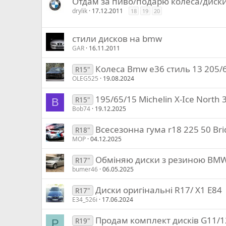
Отдам за пиво/подарю колеса/диск
drylik
17.12.2011
18
19
20
стили дисков на bmw
GAR
16.11.2011
Колеса Bmw e36 стиль 13 205/
R15"
OLEG525
19.08.2024
195/65/15 Michelin X-Ice North 
R15"
B
Bob74
19.12.2025
Всесезонна гума r18 225 50 Bri
R18"
MOP
04.12.2025
Обміняю диски з резиною BMW
R17"
bumer46
06.05.2025
Диски оригінальні R17/ X1 E84
R17"
E34_526i
17.06.2024
Продам комплект дисків G11/12
R19"
P