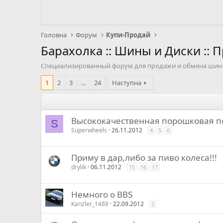
Головна
Форум
Купи-Продай
Барахолка :: Шины и Диски :: 
Специализированный форум для продажи и обмена шин 
1
2
3
...
24
Наступна
Высококачественная порошковая п
S
Superwheels
26.11.2012
4
5
6
Приму в дар,либо за пиво колеса!!!
drylik
06.11.2012
15
16
17
Немного о BBS
Kanzler_1488
22.09.2012
2