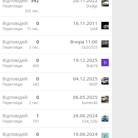
В
Відповідей
592
20.11.2022
н
Перегляди
Dodge
и
н
335 тис.
ж
В
Відповідей
0
16.11.2011
и
Перегляди
71 тис.
GAR
ж
Відповідей
0
Вчора 11:00
Перегляди
3 тис.
OLEG525
и
Відповідей
0
19.12.2025
B
Перегляди
465
Bob74
Відповідей
0
04.12.2025
Перегляди
245
MOP
Відповідей
0
06.05.2025
Перегляди
2 тис.
bumer46
Відповідей
1
26.06.2024
Перегляди
751
E34_526i
Відповідей
0
10.06.2024
P