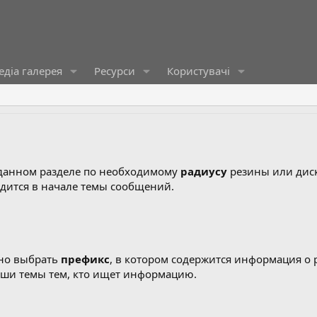
діа галерея
Ресурси
Користувачі
 данном разделе по необходимому
радиусу
резины или диск
одится в начале темы сообщений.
ено выбрать
префикс
, в котором содержится информация о 
Ваши темы тем, кто ищет информацию.