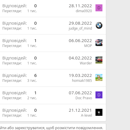
Відповідей
0
28.11.2022
D
Перегляди
1 тис.
dima0920
Відповідей
0
29.08.2022
Перегляди
1 тис.
judge_of_mind
Відповідей
1
06.06.2022
Перегляди
1 тис.
MOP
Відповідей
0
04.02.2022
Перегляди
1 тис.
Warder
Відповідей
6
19.03.2022
Перегляди
3 тис.
homiak1985
Відповідей
1
07.06.2022
D
Перегляди
2 тис.
Doc Pravo
Відповідей
0
21.12.2021
Перегляди
1 тис.
A-level
ійти або зареєструватися, щоб розмістити повідомлення.