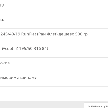
19
нал
45/40/19 RunFlat (Ран Флэт) дешево 500 гр
i*cept IZ 195/50 R16 84t
рокие
з зимовими шинами
Ви повинні ув