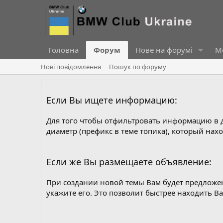
Головна
Форум
Нове на форумі
Ме
Нові повідомлення
Пошук по форуму
Если Вы ищете информацию:
Для того чтобы отфильтровать информацию в
диаметр (префикс в теме топика), который нах
Если же Вы размещаете объявление:
При создании новой темы Вам будет предлож
укажите его. Это позволит быстрее находить 