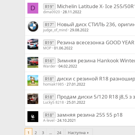
Michelin Latitude X- Ice 255/50R
R19"
D
dima0920
28.11.2022
Новый диск СТИЛЬ 236, ориги
R17"
judge_of_mind
29.08.2022
Резина всесезонка GOOD YEAR 2
R19"
MOP
01.06.2022
Зимняя резина Hankook Winter 
R16"
Warder
04.02.2022
диски с резиной R18 разноши
R18"
homiak1985
27.01.2022
Продам диски 5/120 R18 j8,5 
R18"
LuckyS 8218
25.01.2022
замняя резина 255 55 р18
R18"
A-level
24.10.2021
1
2
3
...
24
Наступна