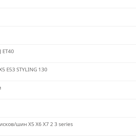
J ET40
5 E53 STYLING 130
и
ков/шин X5 X6 X7 2 3 series