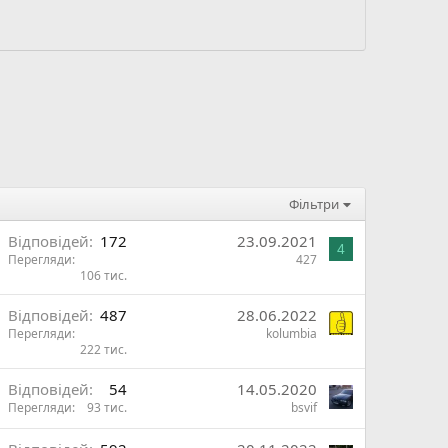
Фільтри
В
Відповідей
172
23.09.2021
4
Перегляди
427
106 тис.
ж
О
Відповідей
487
28.06.2022
и
Перегляди
kolumbia
222 тис.
и
В
Відповідей
54
14.05.2020
Перегляди
93 тис.
bsvif
ж